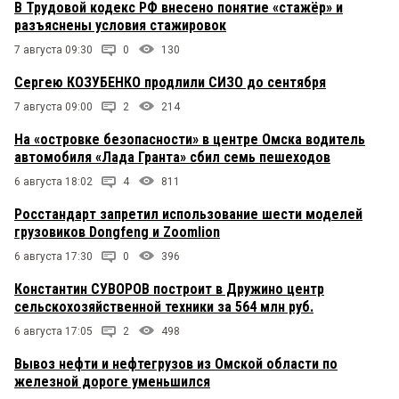
В Трудовой кодекс РФ внесено понятие «стажёр» и
разъяснены условия стажировок
7 августа 09:30
0
130
Сергею КОЗУБЕНКО продлили СИЗО до сентября
7 августа 09:00
2
214
На «островке безопасности» в центре Омска водитель
автомобиля «Лада Гранта» сбил семь пешеходов
6 августа 18:02
4
811
Росстандарт запретил использование шести моделей
грузовиков Dongfeng и Zoomlion
6 августа 17:30
0
396
Константин СУВОРОВ построит в Дружино центр
сельскохозяйственной техники за 564 млн руб.
6 августа 17:05
2
498
Вывоз нефти и нефтегрузов из Омской области по
железной дороге уменьшился