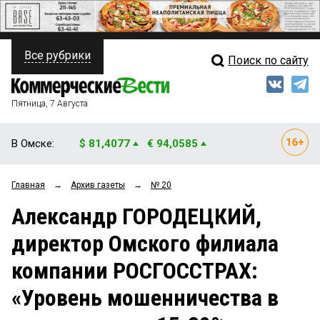
Все рубрики
Поиск по сайту
ПОЛИТИКА
Свежий выпуск
Медиа
ФИНАНСЫ
Пятница, 7 Августа
Кто есть кто
НЕДВИЖИМОСТЬ
В Омске:
$ 81,4077
€ 94,0585
Интервью
БИЗНЕС
Главная
→
Архив газеты
→
№ 20
Мнения
ОБЩЕСТВО
Александр ГОРОДЕЦКИЙ,
Рейтинги
ЗАКОН
директор Омского филиала
Блоги
НОВОСТИ КОМПАНИЙ
компании РОСГОССТРАХ:
Архив
ПРОИСШЕСТВИЯ
«Уровень мошенничества в