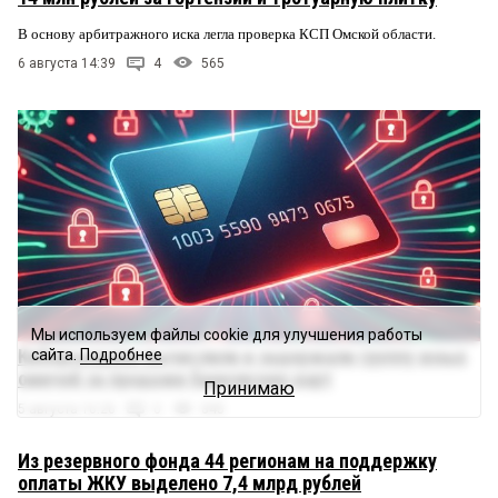
В основу арбитражного иска легла проверка КСП Омской области.
6 августа 14:39
4
565
Мы используем файлы cookie для улучшения работы
Киберсыщики вычислили и задержали группу юных
сайта.
Подробнее
омичей за продажи банковских карт
Принимаю
5 августа 16:26
0
845
Из резервного фонда 44 регионам на поддержку
оплаты ЖКУ выделено 7,4 млрд рублей