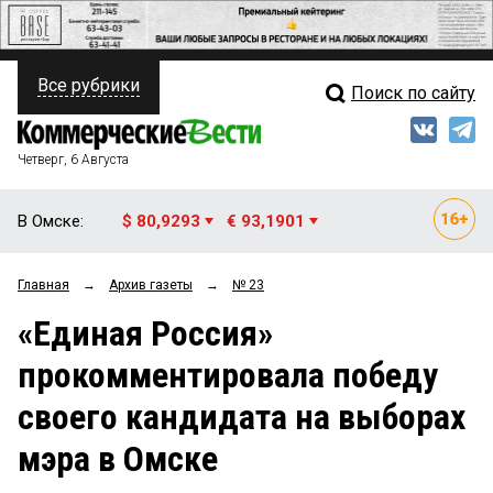
Все рубрики
Поиск по сайту
ПОЛИТИКА
Свежий выпуск
Медиа
ФИНАНСЫ
Четверг, 6 Августа
Кто есть кто
НЕДВИЖИМОСТЬ
В Омске:
$ 80,9293
€ 93,1901
Интервью
БИЗНЕС
Главная
→
Архив газеты
→
№ 23
Мнения
ОБЩЕСТВО
«Единая Россия»
Рейтинги
ЗАКОН
прокомментировала победу
Блоги
НОВОСТИ КОМПАНИЙ
своего кандидата на выборах
Архив
ПРОИСШЕСТВИЯ
мэра в Омске