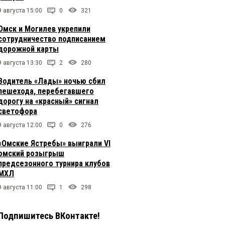
9 августа 15:00
0
321
Омск и Могилев укрепили
сотрудничество подписанием
дорожной карты
9 августа 13:30
2
280
Водитель «Лады» ночью сбил
пешехода, перебегавшего
дорогу на «красный» сигнал
светофора
9 августа 12:00
0
276
«Омские Ястребы» выиграли VI
омский розыгрыш
предсезонного турнира клубов
МХЛ
9 августа 11:00
1
298
Подпишитесь ВКонтакте!