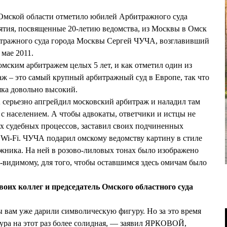
Омской области отметило юбилей Арбитражного суда
ятия, посвященные 20-летию ведомства, из Москвы в Омск
итражного суда города Москвы Сергей ЧУЧА, возглавивший
 мае 2011.
ским арбитражем целых 5 лет, и как отметил один из
ж – это самый крупный арбитражный суд в Европе, так что
яка довольно высокий.
 серьезно апгрейдил московский арбитраж и наладил там
 с населением. А чтобы адвокаты, ответчики и истцы не
х судебных процессов, заставил своих подчиненных
Wi-Fi. ЧУЧА подарил омскому ведомству картину в стиле
ожника. На ней в розово-лиловых тонах было изображено
о-видимому, для того, чтобы оставшимся здесь омичам было
воих коллег и председатель Омского областного суда
ы вам уже дарили символическую фигуру. Но за это время
ура на этот раз более солидная, — заявил ЯРКОВОЙ,