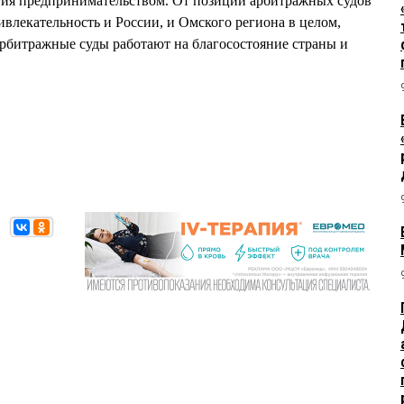
ятия предпринимательством. От позиции арбитражных судов
ивлекательность и России, и Омского региона в целом,
 арбитражные суды работают на благосостояние страны и