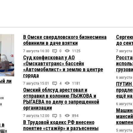
В Омске свердловского бизнесмена
Сергею
обвинили в даче взятки
до сен
7 августа 16:30
0
1125
7 августа
Суд конфисковал у АО
Росста
«Омскавтотранс» бассейн
исполь
«Автомобилист» и землю в центре
грузов
города
6 августа
ый ли
ПУТИН 
7 августа 15:01
4
1181
Омский облсуд арестовал и
продле
отправил в колонию ПЫЖОВА и
ещё на
ия
РЫГАЕВА по делу о запрещенной
я
6 августа
организации
Машини
мансий
7 августа 12:00
5
894
В Трудовой кодекс РФ внесено
компен
 в
понятие «стажёр» и разъяснены
рш»
5 августа