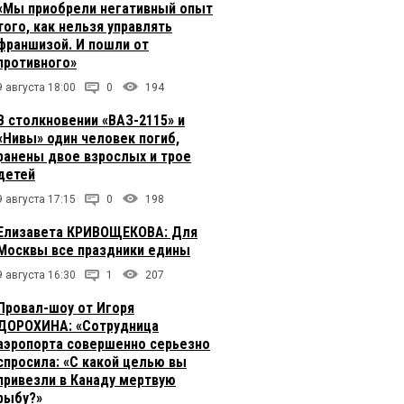
«Мы приобрели негативный опыт
того, как нельзя управлять
франшизой. И пошли от
противного»
9 августа 18:00
0
194
В столкновении «ВАЗ-2115» и
«Нивы» один человек погиб,
ранены двое взрослых и трое
детей
9 августа 17:15
0
198
Елизавета КРИВОЩЕКОВА: Для
Москвы все праздники едины
9 августа 16:30
1
207
Провал-шоу от Игоря
ДОРОХИНА: «Сотрудница
аэропорта совершенно серьезно
спросила: «С какой целью вы
привезли в Канаду мертвую
рыбу?»