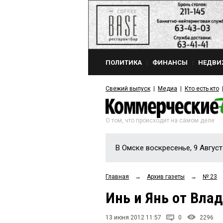
ПОЛИТИКА
ФИНАНСЫ
НЕДВИ
Свежий выпуск
Медиа
Кто есть кто
О том, что происходит на самом деле
В Омске воскресенье, 9 Август
Главная
→
Архив газеты
→
№ 23
Инь и Янь от Вл
13 июня 2012 11:57
0
2296