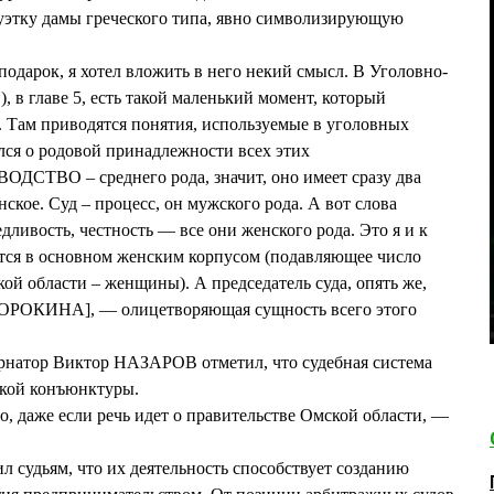
уэтку дамы греческого типа, явно символизирующую
 подарок, я хотел вложить в него некий смысл. В Уголовно-
 в главе 5, есть такой маленький момент, который
. Там приводятся понятия, используемые в уголовных
лся о родовой принадлежности всех этих
СТВО – среднего рода, значит, оно имеет сразу два
нское. Суд – процесс, он мужского рода. А вот слова
едливость, честность — все они женского рода. Это я и к
ется в основном женским корпусом (подавляющее число
ой области – женщины). А председатель суда, опять же,
СОРОКИНА], — олицетворяющая сущность всего этого
ернатор Виктор НАЗАРОВ отметил, что судебная система
ской конъюнктуры.
о, даже если речь идет о правительстве Омской области, —
судьям, что их деятельность способствует созданию