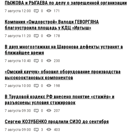
ПЫЖОВА и РЫГАЕВА по делу о запрещенной организации
7 августа 12:00
0
171
Компания «Омдорстрой» Валоди ГЕВОРГЯНА
благоустроила площадь у КДЦ «Иртыш»
7 августа 11:20
0
178
В двух многоэтажках на Шаронова дефекты устранят в
ближайшее время
7 августа 10:40
0
230
«Омский каучук» обновил оборудование производства
высокооктановых компонентов
7 августа 10:00
0
198
В Трудовой кодекс РФ внесено понятие «стажёр» и
разъяснены условия стажировок
7 августа 09:30
0
207
Сергею КОЗУБЕНКО продлили СИЗО до сентября
7 августа 09:00
3
403