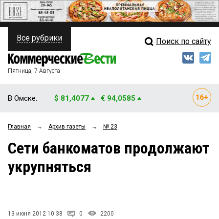
Все рубрики
Поиск по сайту
ПОЛИТИКА
Свежий выпуск
Медиа
ФИНАНСЫ
Пятница, 7 Августа
Кто есть кто
НЕДВИЖИМОСТЬ
В Омске:
$ 81,4077
€ 94,0585
Интервью
БИЗНЕС
Главная
→
Архив газеты
→
№ 23
Мнения
ОБЩЕСТВО
Сети банкоматов продолжают
Рейтинги
ЗАКОН
укрупняться
Блоги
НОВОСТИ КОМПАНИЙ
Архив
ПРОИСШЕСТВИЯ
13 июня 2012 10:38
0
2200