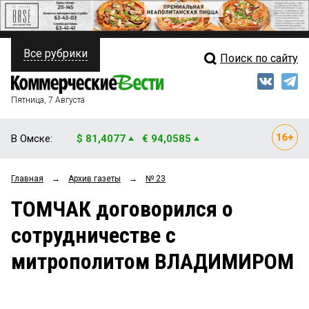
Все рубрики
Поиск по сайту
ПОЛИТИКА
Свежий выпуск
Медиа
ФИНАНСЫ
Пятница, 7 Августа
Кто есть кто
НЕДВИЖИМОСТЬ
В Омске:
$ 81,4077
€ 94,0585
Интервью
БИЗНЕС
Главная
→
Архив газеты
→
№ 23
Мнения
ОБЩЕСТВО
ТОМЧАК договорился о
Рейтинги
ЗАКОН
сотрудничестве с
Блоги
НОВОСТИ КОМПАНИЙ
митрополитом ВЛАДИМИРОМ
Архив
ПРОИСШЕСТВИЯ