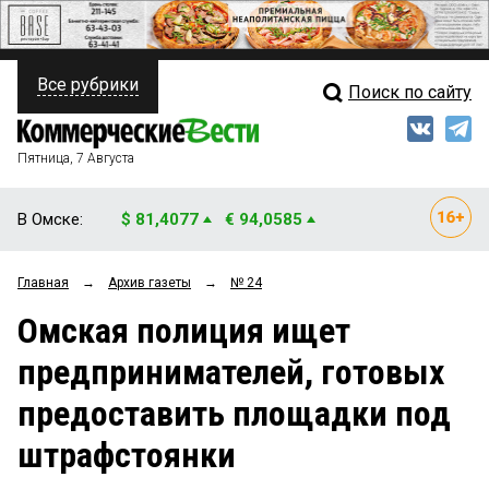
Все рубрики
Поиск по сайту
ПОЛИТИКА
Свежий выпуск
Медиа
ФИНАНСЫ
Пятница, 7 Августа
Кто есть кто
НЕДВИЖИМОСТЬ
В Омске:
$ 81,4077
€ 94,0585
Интервью
БИЗНЕС
Главная
→
Архив газеты
→
№ 24
Мнения
ОБЩЕСТВО
Омская полиция ищет
Рейтинги
ЗАКОН
предпринимателей, готовых
Блоги
НОВОСТИ КОМПАНИЙ
предоставить площадки под
Архив
ПРОИСШЕСТВИЯ
штрафстоянки