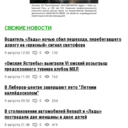
СВЕЖИЕ НОВОСТИ
Водитель «Лады» ночью сбил пешехода, перебегавшего
дорогу на «красный» сигнал светофора
9 августа 12:00
0
133
«Омские Ястребы» выиграли VI омский розыгрыш
предсезонного турнира клубов МХЛ
9 августа 11:00
0
163
В Либеров-центре завершают лето "Летним
калейдоскопом"
9 августа 09:30
0
204
В столкновении автомобилей Renault и «Лады»
пострадали две женщины и двое детей
8 августа 21:48
0
419