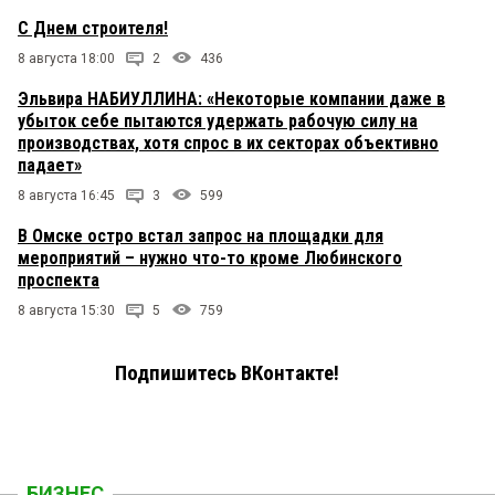
С Днем строителя!
8 августа 18:00
2
436
Эльвира НАБИУЛЛИНА: «Некоторые компании даже в
убыток себе пытаются удержать рабочую силу на
производствах, хотя спрос в их секторах объективно
падает»
8 августа 16:45
3
599
В Омске остро встал запрос на площадки для
мероприятий – нужно что-то кроме Любинского
проспекта
8 августа 15:30
5
759
Подпишитесь ВКонтакте!
БИЗНЕС