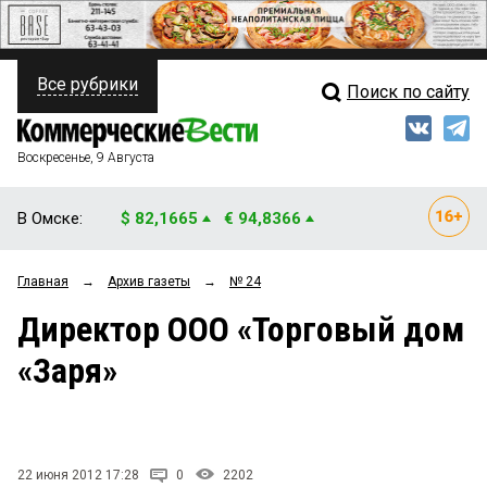
Все рубрики
Поиск по сайту
ПОЛИТИКА
Свежий выпуск
Медиа
ФИНАНСЫ
Воскресенье, 9 Августа
Кто есть кто
НЕДВИЖИМОСТЬ
В Омске:
$ 82,1665
€ 94,8366
Интервью
БИЗНЕС
Главная
→
Архив газеты
→
№ 24
Мнения
ОБЩЕСТВО
Директор ООО «Торговый дом
Рейтинги
ЗАКОН
«Заря»
Блоги
НОВОСТИ КОМПАНИЙ
Архив
ПРОИСШЕСТВИЯ
22 июня 2012 17:28
0
2202