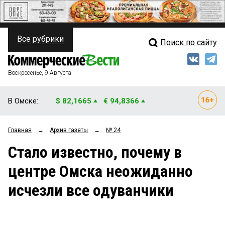
Все рубрики
Поиск по сайту
ПОЛИТИКА
Свежий выпуск
Медиа
ФИНАНСЫ
Воскресенье, 9 Августа
Кто есть кто
НЕДВИЖИМОСТЬ
В Омске:
$ 82,1665
€ 94,8366
Интервью
БИЗНЕС
Главная
→
Архив газеты
→
№ 24
Мнения
ОБЩЕСТВО
Стало известно, почему в
Рейтинги
ЗАКОН
центре Омска неожиданно
Блоги
НОВОСТИ КОМПАНИЙ
исчезли все одуванчики
Архив
ПРОИСШЕСТВИЯ