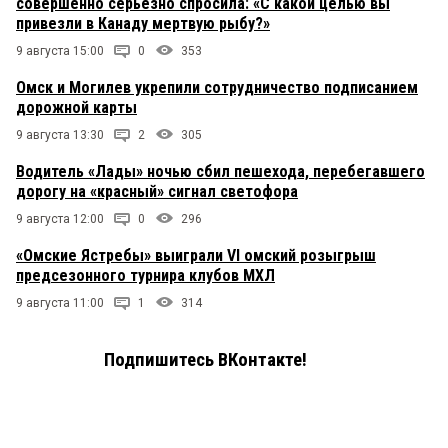
совершенно серьезно спросила: «С какой целью вы
привезли в Канаду мертвую рыбу?»
9 августа 15:00
0
353
Омск и Могилев укрепили сотрудничество подписанием
дорожной карты
9 августа 13:30
2
305
Водитель «Лады» ночью сбил пешехода, перебегавшего
дорогу на «красный» сигнал светофора
9 августа 12:00
0
296
«Омские Ястребы» выиграли VI омский розыгрыш
предсезонного турнира клубов МХЛ
9 августа 11:00
1
314
Подпишитесь ВКонтакте!