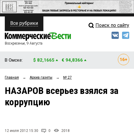
Все рубрики
Поиск по сайту
ПОЛИТИКА
Свежий выпуск
Медиа
ФИНАНСЫ
Воскресенье, 9 Августа
Кто есть кто
НЕДВИЖИМОСТЬ
В Омске:
$ 82,1665
€ 94,8366
Интервью
БИЗНЕС
Главная
→
Архив газеты
→
№ 27
Мнения
ОБЩЕСТВО
НАЗАРОВ всерьез взялся за
Рейтинги
ЗАКОН
коррупцию
Блоги
НОВОСТИ КОМПАНИЙ
Архив
ПРОИСШЕСТВИЯ
12 июля 2012 15:30
0
2018