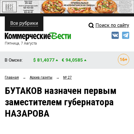
Все рубрики
Поиск по сайту
ПОЛИТИКА
Свежий выпуск
Медиа
ФИНАНСЫ
Пятница, 7 Августа
Кто есть кто
НЕДВИЖИМОСТЬ
В Омске:
$ 81,4077
€ 94,0585
Интервью
БИЗНЕС
Главная
→
Архив газеты
→
№ 27
Мнения
ОБЩЕСТВО
БУТАКОВ назначен первым
Рейтинги
ЗАКОН
заместителем губернатора
Блоги
НОВОСТИ КОМПАНИЙ
НАЗАРОВА
Архив
ПРОИСШЕСТВИЯ
СТИЛЬ ЖИЗНИ