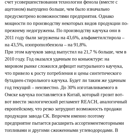
счет усовершенствования технологии фенола (вместе с
ацетоном) выпущено больше, чем было изначально
предусмотрено возможностями предприятия. Однако
мощности по производству некоторых видов продукции по-
прежнему недогружены. По производству каучука они в
2011 году были загружены на 43,6%, альфаметилстирола –
на 43,5%, изопропилбензола – на 91,8%.
При этом каучуков завод выпустил на 21,7 % больше, чем в
2010 году. Год оказался удачным по коньюктуре: на
мировом рынке сложился дефицит натурального каучука,
что привело к росту потребления и цены синтетического
бутадиен-стирольного каучука. Будет ли таким же удачным
год текущий – неизвестно. До 30% изготавливаемого в
Омске каучука поставляется в Китай, который грозит вот-
вот ввести экологический регламент REACH, аналогичный
европейскому, что резко затруднит возможность продажи
продукции завода СК. Впрочем именно поэтому
предприятие пытается расширить ассортиментмоторными
топливами и другими сжиженными углеводородами. В