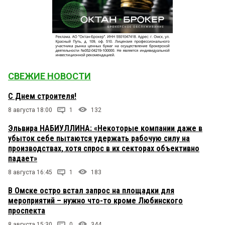
СВЕЖИЕ НОВОСТИ
С Днем строителя!
8 августа 18:00
1
132
Эльвира НАБИУЛЛИНА: «Некоторые компании даже в
убыток себе пытаются удержать рабочую силу на
производствах, хотя спрос в их секторах объективно
падает»
8 августа 16:45
1
183
В Омске остро встал запрос на площадки для
мероприятий – нужно что-то кроме Любинского
проспекта
8 августа 15:30
0
344