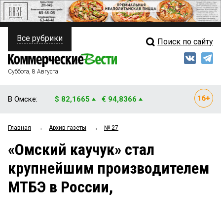
Все рубрики
Поиск по сайту
ПОЛИТИКА
Свежий выпуск
Медиа
ФИНАНСЫ
Суббота, 8 Августа
Кто есть кто
НЕДВИЖИМОСТЬ
В Омске:
$ 82,1665
€ 94,8366
Интервью
БИЗНЕС
Главная
→
Архив газеты
→
№ 27
Мнения
ОБЩЕСТВО
«Омский каучук» стал
Рейтинги
ЗАКОН
крупнейшим производителем
Блоги
НОВОСТИ КОМПАНИЙ
МТБЭ в России,
Архив
ПРОИСШЕСТВИЯ