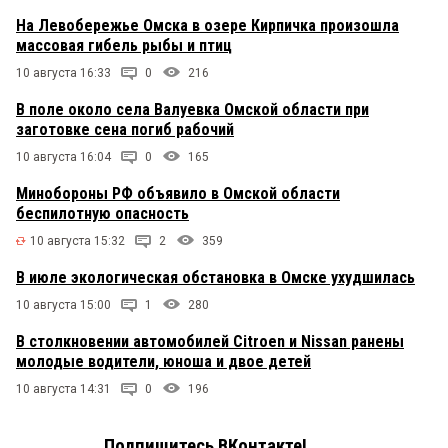
На Левобережье Омска в озере Кирпичка произошла
массовая гибель рыбы и птиц
10 августа 16:33
0
216
В поле около села Валуевка Омской области при
заготовке сена погиб рабочий
10 августа 16:04
0
165
Минобороны РФ объявило в Омской области
беспилотную опасность
10 августа 15:32
2
359
В июле экологическая обстановка в Омске ухудшилась
10 августа 15:00
1
280
В столкновении автомобилей Citroen и Nissan ранены
молодые водители, юноша и двое детей
10 августа 14:31
0
196
Подпишитесь ВКонтакте!