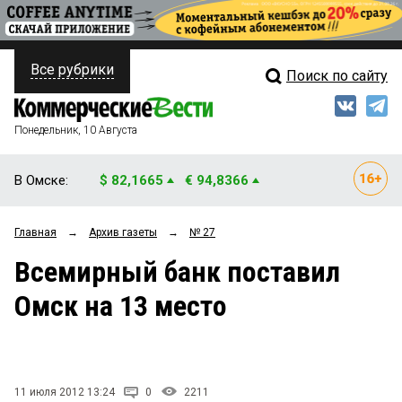
Все рубрики
Поиск по сайту
ПОЛИТИКА
Свежий выпуск
Медиа
ФИНАНСЫ
Понедельник, 10 Августа
Кто есть кто
НЕДВИЖИМОСТЬ
В Омске:
$ 82,1665
€ 94,8366
Интервью
БИЗНЕС
Главная
→
Архив газеты
→
№ 27
Мнения
ОБЩЕСТВО
Всемирный банк поставил
Рейтинги
ЗАКОН
Омск на 13 место
Блоги
НОВОСТИ КОМПАНИЙ
Архив
ПРОИСШЕСТВИЯ
11 июля 2012 13:24
0
2211
СТИЛЬ ЖИЗНИ