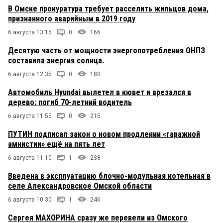
В Омске прокуратура требует расселить жильцов дома,
признанного аварийным в 2019 году
6 августа 13:15
0
166
Десятую часть от мощности энергопотребления ОНПЗ
составила энергия солнца.
6 августа 12:35
0
180
Автомобиль Hyundai вылетел в кювет и врезался в
дерево: погиб 70-летний водитель
6 августа 11:55
0
215
ПУТИН подписал закон о новом продлении «гаражной
амнистии» ещё на пять лет
6 августа 11:10
1
238
Введена в эксплуатацию блочно-модульная котельная в
селе Александровское Омской области
6 августа 10:30
1
246
Сергея МАХОРИНА сразу же перевели из Омского