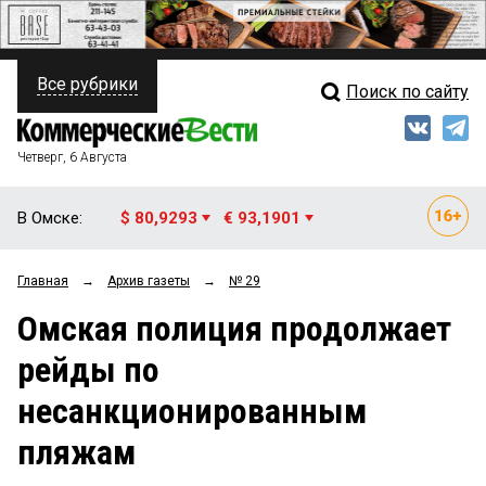
Все рубрики
Поиск по сайту
ПОЛИТИКА
Свежий выпуск
Медиа
ФИНАНСЫ
Четверг, 6 Августа
Кто есть кто
НЕДВИЖИМОСТЬ
В Омске:
$ 80,9293
€ 93,1901
Интервью
БИЗНЕС
Главная
→
Архив газеты
→
№ 29
Мнения
ОБЩЕСТВО
Омская полиция продолжает
Рейтинги
ЗАКОН
рейды по
Блоги
НОВОСТИ КОМПАНИЙ
несанкционированным
Архив
ПРОИСШЕСТВИЯ
пляжам