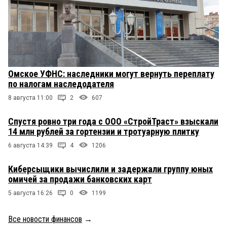
Омское УФНС: наследники могут вернуть переплату
по налогам наследодателя
8 августа 11:00
2
607
Спустя ровно три года с ООО «СтройТраст» взыскали
14 млн рублей за гортензии и тротуарную плитку
6 августа 14:39
4
1206
Киберсыщики вычислили и задержали группу юных
омичей за продажи банковских карт
5 августа 16:26
0
1199
Все новости финансов
→