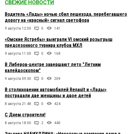
СВЕЖИЕ НОВОСТИ
Водитель «Лады» ночью сбил пешехода, перебегавшего
дорогу на «красный» сигнал светофора
9 августа 12:00
0
141
«Омские Ястребы» выиграли VI омский розыгрыш
предсезонного турнира клубов МХЛ
9 августа 11:00
0
168
В Либеров-центре завершают лето "Летним
калейдоскопом"
9 августа 09:30
0
209
В столкновении автомобилей Renault и «Лады»
пострадали две женщины и двое детей
8 августа 21:48
0
424
С Днем строителя!
8 августа 18:00
2
440
Эльвира НАБИУЛЛИНА: «Некоторые компании даже в