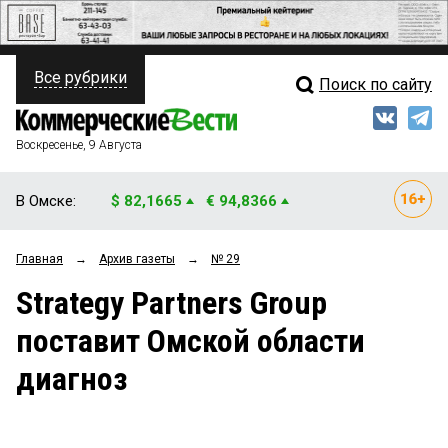
Все рубрики
Поиск по сайту
ПОЛИТИКА
Свежий выпуск
Медиа
ФИНАНСЫ
Воскресенье, 9 Августа
Кто есть кто
НЕДВИЖИМОСТЬ
В Омске:
$ 82,1665
€ 94,8366
Интервью
БИЗНЕС
Главная
→
Архив газеты
→
№ 29
Мнения
ОБЩЕСТВО
Strategy Partners Group
Рейтинги
ЗАКОН
поставит Омской области
Блоги
НОВОСТИ КОМПАНИЙ
диагноз
Архив
ПРОИСШЕСТВИЯ