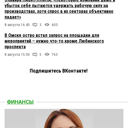
убыток себе пытаются удержать рабочую силу на
производствах, хотя спрос в их секторах объективно
падает»
8 августа 16:45
3
603
В Омске остро встал запрос на площадки для
мероприятий – нужно что-то кроме Любинского
проспекта
8 августа 15:30
5
763
Подпишитесь ВКонтакте!
ФИНАНСЫ