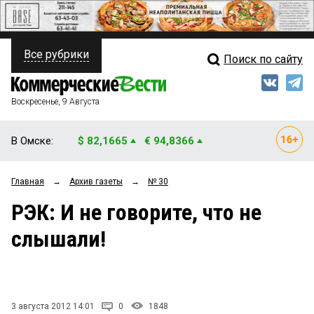
Все рубрики
Поиск по сайту
ПОЛИТИКА
Свежий выпуск
Медиа
ФИНАНСЫ
Воскресенье, 9 Августа
Кто есть кто
НЕДВИЖИМОСТЬ
В Омске:
$ 82,1665
€ 94,8366
Интервью
БИЗНЕС
Главная
→
Архив газеты
→
№ 30
Мнения
ОБЩЕСТВО
РЭК: И не говорите, что не
Рейтинги
ЗАКОН
слышали!
Блоги
НОВОСТИ КОМПАНИЙ
Архив
ПРОИСШЕСТВИЯ
3 августа 2012 14:01
0
1848