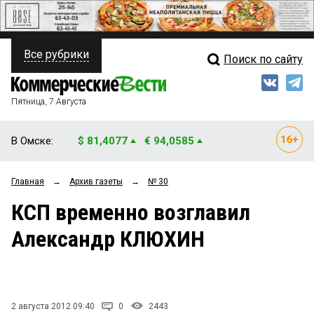
Все рубрики
Поиск по сайту
ПОЛИТИКА
Свежий выпуск
Медиа
ФИНАНСЫ
Пятница, 7 Августа
Кто есть кто
НЕДВИЖИМОСТЬ
В Омске:
$ 81,4077
€ 94,0585
Интервью
БИЗНЕС
Главная
→
Архив газеты
→
№ 30
Мнения
ОБЩЕСТВО
КСП временно возглавил
Рейтинги
ЗАКОН
Александр КЛЮХИН
Блоги
НОВОСТИ КОМПАНИЙ
Архив
ПРОИСШЕСТВИЯ
2 августа 2012 09:40
0
2443