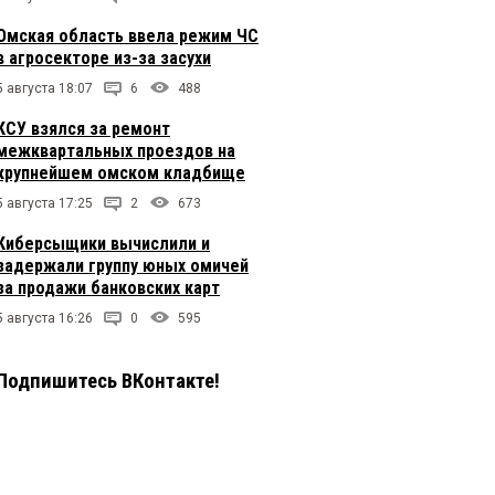
Омская область ввела режим ЧС
в агросекторе из-за засухи
5 августа 18:07
6
488
КСУ взялся за ремонт
межквартальных проездов на
крупнейшем омском кладбище
5 августа 17:25
2
673
Киберсыщики вычислили и
задержали группу юных омичей
за продажи банковских карт
5 августа 16:26
0
595
Подпишитесь ВКонтакте!