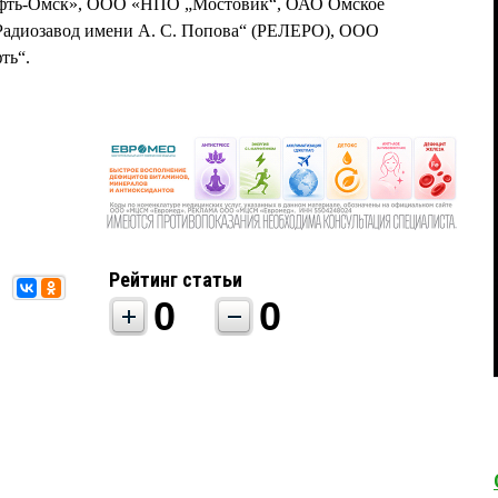
ефть-Омск», ООО «НПО „Мостовик“, ОАО Омское
Радиозавод имени А. С. Попова“ (РЕЛЕРО), ООО
ть“.
Рейтинг статьи
0
0