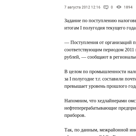
7 августа 2012 12:16
0
1894
Задание по поступлению налоговы
итогам I полугодия текущего год
— Поступления от организаций п
соответствующим периодом 2011 го
рублей, — сообщают в регионал
В целом по промышленности нало
за I полугодие т.г. составили поч
превышает уровень прошлого год
Напомним, что хедлайнерами омс
нефтеперерабатывающие предприя
приборов.
Так, по данным, межрайонной и