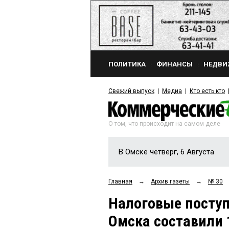
ПОЛИТИКА
ФИНАНСЫ
НЕДВИ
Свежий выпуск
Медиа
Кто есть кто
О том, что происходит на самом деле
В Омске четверг, 6 Августа
Главная
→
Архив газеты
→
№ 30
Налоговые посту
Омска составили 