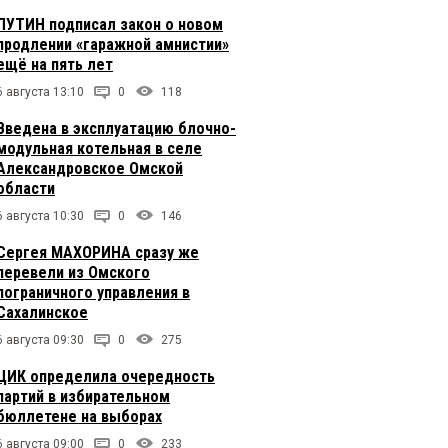
ПУТИН подписал закон о новом
продлении «гаражной амнистии»
ещё на пять лет
6 августа 13:10
0
118
Введена в эксплуатацию блочно-
модульная котельная в селе
Александровское Омской
области
6 августа 10:30
0
146
Сергея МАХОРИНА сразу же
перевели из Омского
пограничного управления в
Сахалинское
6 августа 09:30
0
275
ЦИК определила очередность
партий в избирательном
бюллетене на выборах
6 августа 09:00
0
233