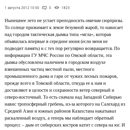
СТИЛЬ ЖИЗНИ
1 августа 2012 10:50
0
1823
Нынешнее лето не устает преподносить омичам сюрпризы.
То солнце прижимает к земле безумной жарой, то нависает
над городом тактическая дымка типа «мгла», которая
объявилась впервые в середине июня (если меня не
подводит память) и с тех пор регулярно возвращается. По
информации ГУ МЧС России по Омской области, эта
дымка обусловлена наличием в городском воздухе
взвешенных частиц местной пыли, местного
промышленного дыма и гари от чужих лесных пожаров,
прежде всего в Томской области, откуда ее к нам и
доставляют в целости и сохранности ветер северный и
северо-восточный. То есть сначала над Западной Сибирью
навис тропосферный гребень, из-за которого на Салехард из
Средней Азии и южных районов Казахстана накатывал
раскаленный воздух, а теперь мы наблюдает обратный
процесс – дым от сибирских костров катит с севера на юг. И