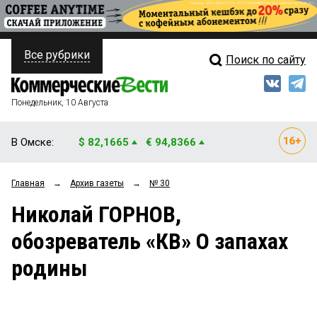
Все рубрики
Поиск по сайту
ПОЛИТИКА
Свежий выпуск
Медиа
ФИНАНСЫ
Понедельник, 10 Августа
Кто есть кто
НЕДВИЖИМОСТЬ
В Омске:
$ 82,1665
€ 94,8366
Интервью
БИЗНЕС
Главная
→
Архив газеты
→
№ 30
Мнения
ОБЩЕСТВО
Николай ГОРНОВ,
Рейтинги
ЗАКОН
обозреватель «КВ» О запахах
Блоги
НОВОСТИ КОМПАНИЙ
родины
Архив
ПРОИСШЕСТВИЯ