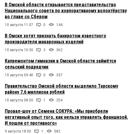
В Омской области открывается представительство
Национального совета по корпоративному волонтёрству
во главе со Сбером
10 августа 11:07
0
144
В Омске хотят признать банкротом известного
производителя макаронных изделий
10 августа 10:30
3
362
Капремонтом гимназии в Омской области займётся
сельский подрядчик
10 августа 09:40
0
337
Правительство Омской области выделило Тарскому
району 7,6 миллиона рублей
10 августа 08:50
1
254
Провал-шоу от Семена СОКУРА: «Мы приобрели
негативный опыт того, как нельзя управлять франшизой.
И пошли от противного»
9 августа 18:00
1
582