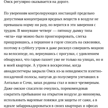
Омск регулярно оказывается на дороге.
По уверениям контролирующих инстанций предельно
допустимая концентрация вредных веществ в воздухе не
превышала норму ни разу, но верится в эти заверения с
трудом. В минувшие четверг — пятницу дымку типа
«мгла» еще можно было проигнорировать, слегка
прищурившись, а першение в горле списать на сквозняки,
поэтому в субботу утром я даже рискнул совершить моцион
на велосипеде, но, вернувшись с прогулки, с удивлением
обнаружил, что гарью пахнет уже не только на улицах, но и
в моей квартире. А утром в воскресенье, когда
авиадиспетчеры закрыли Омск из-за невидимости взлетно-
посадочной полосы, напугав до полусмерти улетавших в
Анталью и Сочи, запах родины стал и вовсе чрезмерным.
Даже омские спасатели очнулись, порекомендовав
сократить пребывание на открытом воздухе до минимума,
использовать марлевые повязки для защиты от сажи, а в
идеале забаррикадироваться в своих квартирах и офисах