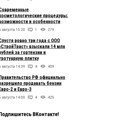
Современные
косметологические процедуры:
возможности и особенности
6 августа 15:20
1
279
Спустя ровно три года с ООО
«СтройТраст» взыскали 14 млн
рублей за гортензии и
тротуарную плитку
6 августа 14:39
4
409
Правительство РФ официально
разрешило продавать бензин
Евро-2 и Евро-3
6 августа 14:00
4
425
Подпишитесь ВКонтакте!