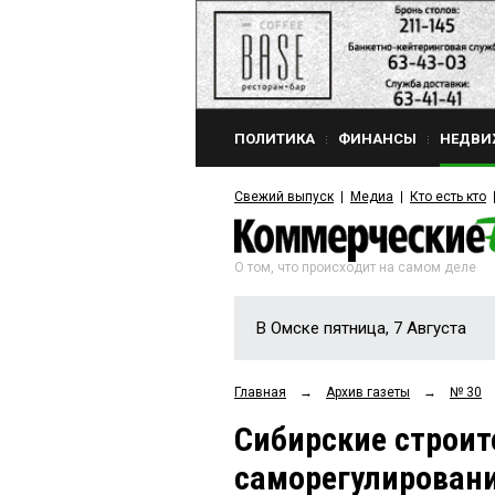
ПОЛИТИКА
ФИНАНСЫ
НЕДВИ
Свежий выпуск
Медиа
Кто есть кто
О том, что происходит на самом деле
В Омске пятница, 7 Августа
Главная
→
Архив газеты
→
№ 30
Сибирские строит
саморегулирован