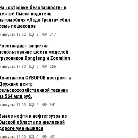
На «островке безопасности» в
центре Омска водитель
автомобиля «Лада Гранта» сбил
семь пешеходов
6 августа 18:02
2
517
Росстандарт запретил
использование шести моделей
грузовиков Dongfeng и Zoomlion
6 августа 17:30
0
266
Константин СУВОРОВ построит в
Дружино центр
сельскохозяйственной техники
за 564 млн руб.
6 августа 17:05
2
341
Вывоз нефти и нефтегрузов из
Омской области по железной
дороге уменьшился
6 августа 16:00
0
431