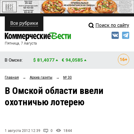
Все рубрики
Поиск по сайту
ПОЛИТИКА
Свежий выпуск
Медиа
ФИНАНСЫ
Пятница, 7 Августа
Кто есть кто
НЕДВИЖИМОСТЬ
В Омске:
$ 81,4077
€ 94,0585
Интервью
БИЗНЕС
Главная
→
Архив газеты
→
№ 30
Мнения
ОБЩЕСТВО
В Омской области ввели
Рейтинги
ЗАКОН
охотничью лотерею
Блоги
НОВОСТИ КОМПАНИЙ
Архив
ПРОИСШЕСТВИЯ
1 августа 2012 12:39
0
1844
СТИЛЬ ЖИЗНИ