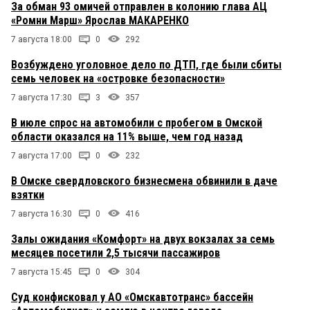
За обман 93 омичей отправлен в колонию глава АЦ
«Ромни Марш» Ярослав МАКАРЕНКО
7 августа 18:00
0
292
Возбуждено уголовное дело по ДТП, где были сбиты
семь человек на «островке безопасности»
7 августа 17:30
3
357
В июле спрос на автомобили с пробегом в Омской
области оказался на 11% выше, чем год назад
7 августа 17:00
0
232
В Омске свердловского бизнесмена обвинили в даче
взятки
7 августа 16:30
0
416
Залы ожидания «Комфорт» на двух вокзалах за семь
месяцев посетили 2,5 тысячи пассажиров
7 августа 15:45
0
304
Суд конфисковал у АО «Омскавтотранс» бассейн