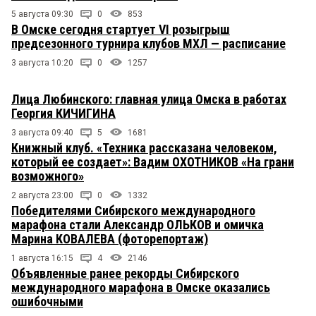
5 августа 09:30
0
853
В Омске сегодня стартует VI розыгрыш
предсезонного турнира клубов МХЛ — расписание
3 августа 10:20
0
1257
Лица Любинского: главная улица Омска в работах
Георгия КИЧИГИНА
3 августа 09:40
5
1681
Книжный клуб. «Техника рассказана человеком,
который ее создает»: Вадим ОХОТНИКОВ «На грани
возможного»
2 августа 23:00
0
1332
Победителями Сибирского международного
марафона стали Александр ОЛЬКОВ и омичка
Марина КОВАЛЕВА (фоторепортаж)
1 августа 16:15
4
2146
Объявленные ранее рекорды Сибирского
международного марафона в Омске оказались
ошибочными