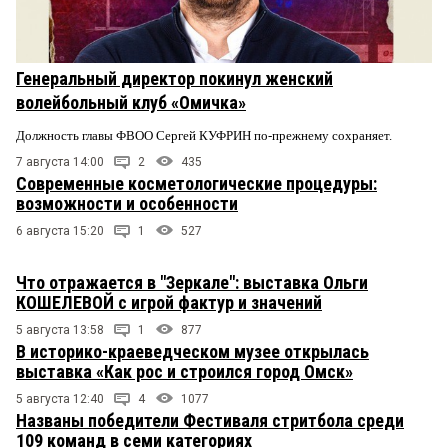
Генеральный директор покинул женский
волейбольный клуб «Омичка»
Должность главы ФВОО Сергей КУФРИН по-прежнему сохраняет.
7 августа 14:00
2
435
Современные косметологические процедуры:
возможности и особенности
6 августа 15:20
1
527
Что отражается в "Зеркале": выставка Ольги
КОШЕЛЕВОЙ с игрой фактур и значений
5 августа 13:58
1
877
В историко-краеведческом музее открылась
выставка «Как рос и строился город Омск»
5 августа 12:40
4
1077
Названы победители Фестиваля стритбола среди
109 команд в семи категориях