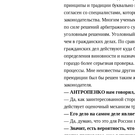
принципы и традиции буквально 
согласен со специалистами, кото
законодательства. Многим учены
по силе решений арбитражного с
уголовным решениям. Уголовный 
чем в гражданских делах. По сра
гражданских дел действуют куда 
определения виновности и назнач
гораздо более серьезная проверка.
процессы. Мне неизвестны другие
преюдиции был бы решен таким же
законодателя.
— АНТРОПЕНКО нам говорил, чт
— Да, как заинтересованной стор
действует оценочный механизм тр
— Его дело на самом деле явля
— Да, думаю, что это для России 
— Значит, есть вероятность, чт