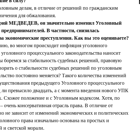
шие в силу?
оловным делам, в отличие от решений по гражданским
ничения для обжалования.
трий МЕДВЕДЕВ, он значительно изменил Уголовный
у предпринимателей. В частности, снизилась
 за экономические преступления. Как вы это оцениваете?
нию, во многом происходит инфляция уголовного
ь уголовного процессуального законодательства наносит
ы боремся за стабильность судебных решений, правовую
оворить о стабильности судебных решений по уголовным
ельство постоянно меняется? Такого количества изменений
т существования предыдущего Уголовного процессуального
д ли превысило двадцать, а с момента введения нового УПК
к. Схожее положение и с Уголовным кодексом. Хотя, по
 – очень консервативная отрасль права. В отличие от
оно не зависит от изменений экономических и политических
оловного права изначально основана на простых и
 и светской морали.