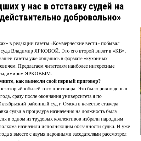
ших у нас в отставку судей на
 действительно добровольно»
ках» в редакции газеты «Коммерческие вести» побывал
о суда Владимир ЯРКОВОЙ. Это его второй визит в «КВ».
нашей газеты уже общались в формате «кухонных
евичем. Предлагаем читателям наиболее интересные
с Владимиром ЯРКОВЫМ.
мните, как вынесли свой первый приговор?
некоторый юбилей того приговора. Это было ровно день в
9 года, сразу после окончания университета я по
ктябрьский районный суд г. Омска в качестве стажера
авка судьи а процедура назначения на должность была
еня в одном из трудовых коллективов избрали народным
сполкома назначили исполняющим обязанности судьи. И уже
9 года я вместе с двумя народными заседателями рассмотрел