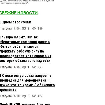
СВЕЖИЕ НОВОСТИ
С Днем строителя!
8 августа 18:00
1
189
Эльвира НАБИУЛЛИНА:
«Некоторые компании даже в
убыток себе пытаются
удержать рабочую силу на
производствах, хотя спрос в их
секторах объективно падает»
8 августа 16:45
1
261
В Омске остро встал запрос на
площадки для мероприятий –
нужно что-то кроме Любинского
проспекта
8 августа 15:30
0
427
Юрий ИЦКОВ, народный артист