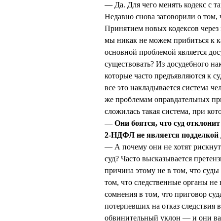
— Да. Для чего менять кодекс с т
Недавно снова заговорили о том,
Принятием новых кодексов через 
мы никак не можем прибиться к к
основной проблемой является дос
существовать? Из досудебного нак
которые часто предъявляются к су
все это накладывается система ч
же проблемам оправдательных при
сложилась такая система, при кот
— Они боятся, что суд отклонит
2-НДФЛ не является подделкой 
— А почему они не хотят рискнуть
суд? Часто высказывается претенз
причина этому не в том, что суд
том, что следственные органы не 
сомнения в том, что приговор суд
потерпевших на отказ следствия 
обвинительный уклон — и они вам 