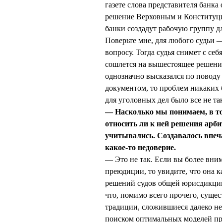
газете слова представителя банка
решение Верховным и Конституци
банки создадут рабочую группу 
Поверьте мне, для любого судьи 
вопросу. Тогда судья снимет с се
сошлется на вышестоящее решени
однозначно высказался по повод
документом, то проблем никаких
для уголовных дел было все не та
— Насколько мы понимаем, в то
относить ли к ней решения арби
учитывались. Создавалось впеч
какое-то недоверие.
— Это не так. Если вы более вни
преюдиции, то увидите, что она к
решений судов общей юрисдикции
что, помимо всего прочего, сущ
традиции, сложившиеся далеко н
поиском оптимальных моделей пр