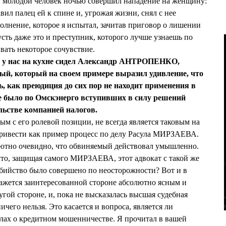
н молодой человек ночью совершил нападение на женщину:
вил палец ей к спине и, угрожая жизни, снял с нее
 волнение, которое я испытал, зачитав приговор о лишении
пусть даже это и преступник, которого лучше узнаешь по
вать некоторое сочувствие.
е у нас на кухне сидел Александр АНТРОПЕНКО,
ый, который на своем примере выразил удивление, что
, как преюдиция до сих пор не находит применения в
не было по Омскэнерго вступивших в силу решений
льстве компанией налогов.
ым с его ролевой позиции, не всегда является таковым на
 привести как пример процесс по делу Расула МИРЗАЕВА.
лютно очевидно, что обвиняемый действовал умышленно.
 что, защищая самого МИРЗАЕВА, этот адвокат с такой же
бийство было совершено по неосторожности? Вот и в
жется заинтересованной стороне абсолютно ясным и
гой стороне, и, пока не высказалась высшая судебная
чего нельзя. Это касается и вопроса, является ли
лах о кредитном мошенничестве. Я прочитал в вашей