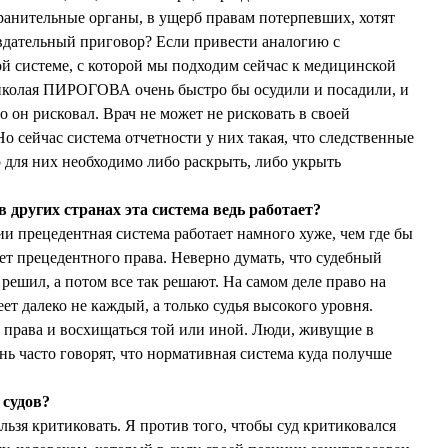
хранительные органы, в ущерб правам потерпевших, хотят
авдательный приговор? Если привести аналогию с
й системе, с которой мы подходим сейчас к медицинской
колая ПИРОГОВА очень быстро бы осудили и посадили, и
о он рисковал. Врач не может не рисковать в своей
Но сейчас система отчетности у них такая, что следственные
о для них необходимо либо раскрыть, либо укрыть
 других странах эта система ведь работает?
сии прецедентная система работает намного хуже, чем где бы
нет прецедентного права. Неверно думать, что судебный
 решил, а потом все так решают. На самом деле право на
т далеко не каждый, а только судья высокого уровня.
 права и восхищаться той или иной. Люди, живущие в
нь часто говорят, что нормативная система куда получше
 судов?
ельзя критиковать. Я против того, чтобы суд критиковался