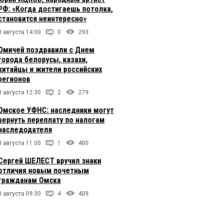
РФ: «Когда достигаешь потолка,
становится неинтересно»
8 августа 14:00
0
293
Омичей поздравили с Днем
города белорусы, казахи,
китайцы и жители российских
регионов
8 августа 12:30
2
279
Омское УФНС: наследники могут
вернуть переплату по налогам
наследодателя
8 августа 11:00
1
400
Сергей ШЕЛЕСТ вручил знаки
отличия новым почетным
гражданам Омска
8 августа 09:30
4
409