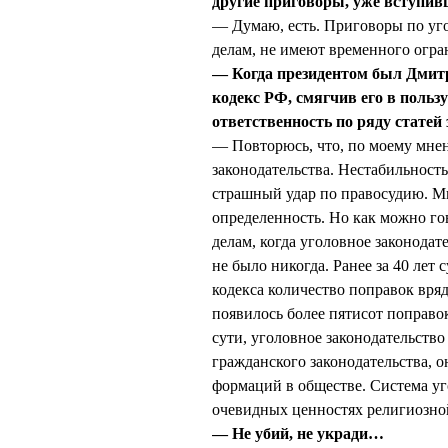
другие приговоры, уже вступив
— Думаю, есть. Приговоры по уг
делам, не имеют временного огра
— Когда президентом был Дми
кодекс РФ, смягчив его в польз
ответственность по ряду статей
— Повторюсь, что, по моему мне
законодательства. Нестабильност
страшный удар по правосудию. М
определенность. Но как можно г
делам, когда уголовное законодат
не было никогда. Ранее за 40 ле
кодекса количество поправок вря
появилось более пятисот поправо
сути, уголовное законодательство
гражданского законодательства, 
формаций в обществе. Система уг
очевидных ценностях религиозной
— Не убий, не укради…