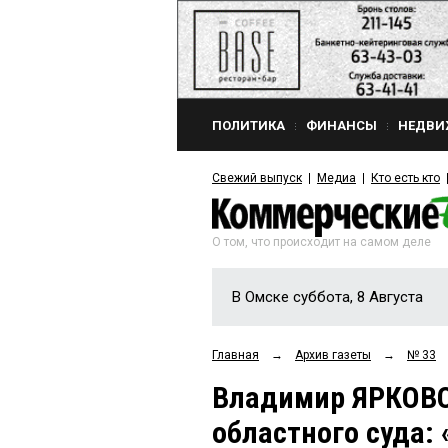
ПОЛИТИКА
ФИНАНСЫ
НЕДВИ
Свежий выпуск
Медиа
Кто есть кто
О том, что происходит на самом деле
В Омске суббота, 8 Августа
Главная
→
Архив газеты
→
№ 33
Владимир ЯРКОВО
областного суда: 