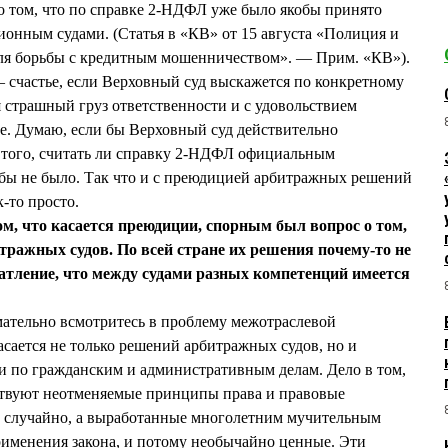
 о том, что по справке 2-НДФЛ уже было якобы принято
онным судами. (Статья в «КВ» от 15 августа «Полиция и
для борьбы с кредитным мошенничеством». — Прим. «КВ»).
— счастье, если Верховный суд выскажется по конкретному
бя страшный груз ответственности и с удовольствием
е. Думаю, если бы Верховный суд действительно
у того, считать ли справку 2-НДФЛ официальным
 бы не было. Так что и с преюдицией арбитражных решений
к-то просто.
м, что касается преюдиции, спорным был вопрос о том,
тражных судов. По всей стране их решения почему-то не
атление, что между судами разных компетенций имеется
мательно всмотритесь в проблему межотраслевой
асается не только решений арбитражных судов, но и
 по гражданским и административным делам. Дело в том,
ествуют неотменяемые принципы права и правовые
е случайно, а выработанные многолетним мучительным
именения закона, и потому необычайно ценные. Эти