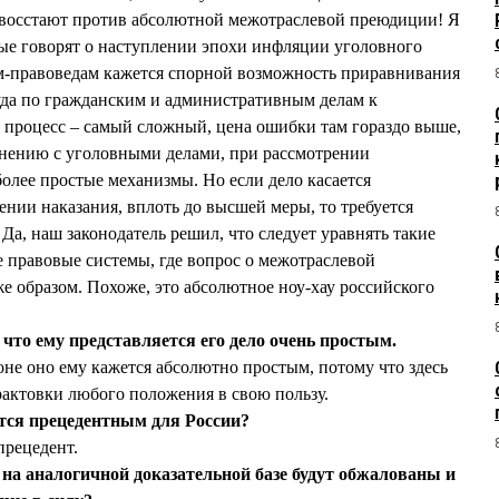
восстают против абсолютной межотраслевой преюдиции! Я
рые говорят о наступлении эпохи инфляции уголовного
м-правоведам кажется спорной возможность приравнивания
уда по гражданским и административным делам к
процесс – самый сложный, цена ошибки там гораздо выше,
внению с уголовными делами, при рассмотрении
более простые механизмы. Но если дело касается
ении наказания, вплоть до высшей меры, то требуется
 Да, наш законодатель решил, что следует уравнять такие
 правовые системы, где вопрос о межотраслевой
 образом. Похоже, это абсолютное ноу-хау российского
о ему представляется его дело очень простым.
оне оно ему кажется абсолютно простым, потому что здесь
актовки любого положения в свою пользу.
ется прецедентным для России?
прецедент.
о на аналогичной доказательной базе будут обжалованы и