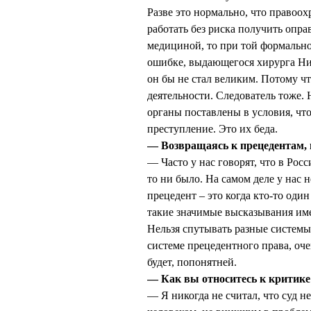
Разве это нормально, что правоо
работать без риска получить опр
медициной, то при той формально
ошибке, выдающегося хирурга Ни
он бы не стал великим. Потому чт
деятельности. Следователь тоже. 
органы поставлены в условия, чт
преступление. Это их беда.
— Возвращаясь к прецедентам, в
— Часто у нас говорят, что в Рос
то ни было. На самом деле у нас 
прецедент – это когда кто-то один
такие значимые высказывания имее
Нельзя спутывать разные системы
системе прецедентного права, оче
будет, попонятней.
— Как вы относитесь к критике
— Я никогда не считал, что суд н