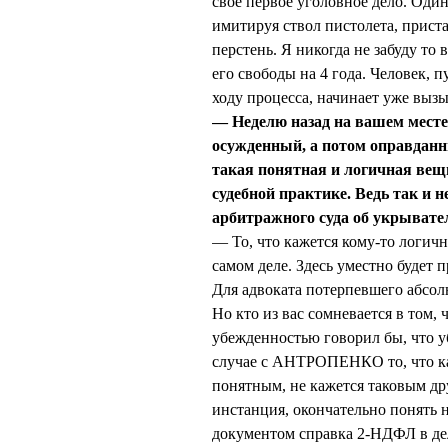
свое первое уголовное дело. Оди
имитируя ствол пистолета, приста
перстень. Я никогда не забуду то
его свободы на 4 года. Человек, 
ходу процесса, начинает уже вызы
— Неделю назад на вашем мест
осужденный, а потом оправданн
такая понятная и логичная вещь
судебной практике. Ведь так и 
арбитражного суда об укрывате
— То, что кажется кому-то логичн
самом деле. Здесь уместно будет
Для адвоката потерпевшего абсо
Но кто из вас сомневается в том,
убежденностью говорил бы, что у
случае с АНТРОПЕНКО то, что ка
понятным, не кажется таковым дру
инстанция, окончательно понять ни
документом справка 2-НДФЛ в де