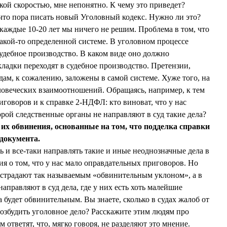
акой скоростью, мне непонятно. К чему это приведет?
 что пора писать новый Уголовный кодекс. Нужно ли это?
каждые 10-20 лет мы ничего не решим. Проблема в том, что
акой-то определенной системе. В уголовном процессе
удебное производство. В каком виде оно должно
ладки переходят в судебное производство. Претензии,
дам, к сожалению, заложены в самой системе. Хуже того, на
еловеческих взаимоотношений. Обращаясь, например, к тем
говоров и к справке 2-НДФЛ: кто виноват, что у нас
орой следственные органы не направляют в суд такие дела?
 их обвинения, основанные на том, что подделка справки
документа.
 и все-таки направлять такие и иные неоднозначные дела в
ия о том, что у нас мало оправдательных приговоров. Но
ы страдают так называемым «обвинительным уклоном», а в
направляют в суд дела, где у них есть хоть малейшие
а будет обвинительным. Вы знаете, сколько в судах жалоб от
возбудить уголовное дело? Расскажите этим людям про
ответят, что, мягко говоря, не разделяют это мнение.