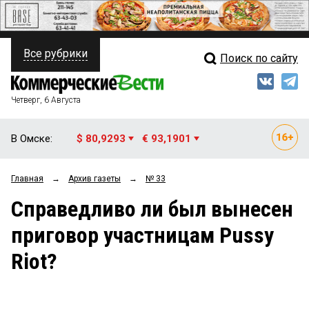
Все рубрики
Поиск по сайту
ПОЛИТИКА
Свежий выпуск
Медиа
ФИНАНСЫ
Четверг, 6 Августа
Кто есть кто
НЕДВИЖИМОСТЬ
В Омске:
$ 80,9293
€ 93,1901
Интервью
БИЗНЕС
Главная
→
Архив газеты
→
№ 33
Мнения
ОБЩЕСТВО
Справедливо ли был вынесен
Рейтинги
ЗАКОН
приговор участницам Pussy
Блоги
НОВОСТИ КОМПАНИЙ
Riot?
Архив
ПРОИСШЕСТВИЯ
СТИЛЬ ЖИЗНИ