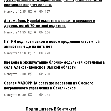
составила энергия солнца.
6 августа 12:35
0
167
Автомобиль Hyundai вылетел в кювет и врезался в
дерево: погиб 70-летний водитель
6 августа 11:55
0
206
ПУТИН подписал закон о новом продлении «гаражной
амнистии» ещё на пять лет
6 августа 11:10
1
228
Введена в эксплуатацию блочно-модульная котельная в
селе Александровское Омской области
6 августа 10:30
1
238
Сергея МАХОРИНА сразу же перевели из Омского
пограничного управления в Сахалинское
6 августа 09:30
1
374
Подпишитесь ВКонтакте!