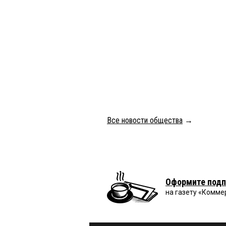
Все новости общества
→
Оформите подп
на газету «Комме