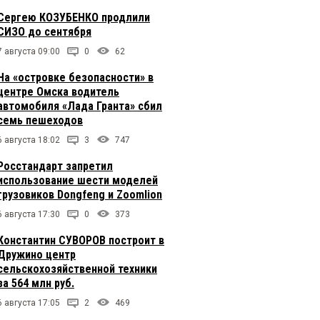
Сергею КОЗУБЕНКО продлили
СИЗО до сентября
7 августа 09:00
0
62
На «островке безопасности» в
центре Омска водитель
автомобиля «Лада Гранта» сбил
семь пешеходов
6 августа 18:02
3
747
Росстандарт запретил
использование шести моделей
грузовиков Dongfeng и Zoomlion
6 августа 17:30
0
373
Константин СУВОРОВ построит в
Дружино центр
сельскохозяйственной техники
за 564 млн руб.
6 августа 17:05
2
469