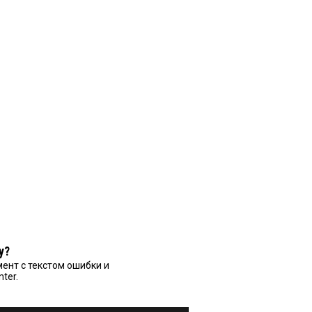
у?
ент с текстом ошибки и
nter.