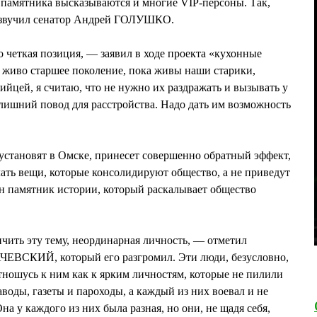
 памятника высказываются и многие VIP-персоны. Так,
я озвучил сенатор Андрей ГОЛУШКО.
о четкая позиция, — заявил в ходе проекта «кухонные
 живо старшее поколение, пока живы наши старики,
ийцей, я считаю, что не нужно их раздражать и вызывать у
 лишний повод для расстройства. Надо дать им возможность
 установят в Омске, принесет совершенно обратный эффект,
ть вещи, которые консолидируют общество, а не приведут
ен памятник истории, который раскалывает общество
нчить эту тему, неординарная личность, — отметил
ВСКИЙ, который его разгромил. Эти люди, безусловно,
отношусь к ним как к ярким личностям, которые не пилили
воды, газеты и пароходы, а каждый из них воевал и не
на у каждого из них была разная, но они, не щадя себя,