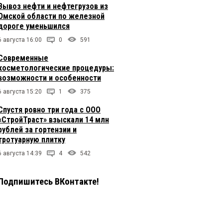
Вывоз нефти и нефтегрузов из
Омской области по железной
дороге уменьшился
6 августа 16:00
0
591
Современные
косметологические процедуры:
возможности и особенности
6 августа 15:20
1
375
Спустя ровно три года с ООО
«СтройТраст» взыскали 14 млн
рублей за гортензии и
тротуарную плитку
6 августа 14:39
4
542
Подпишитесь ВКонтакте!