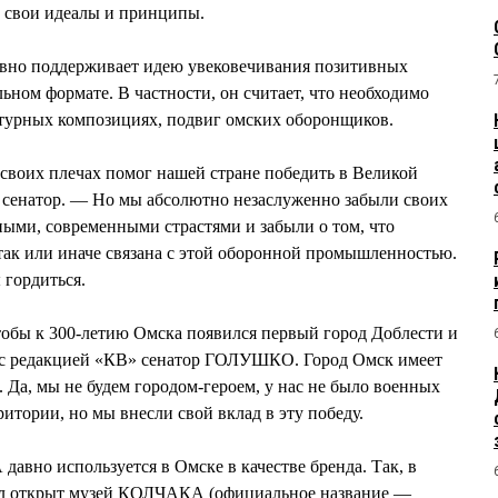
и свои идеалы и принципы.
но поддерживает идею увековечивания позитивных
льном формате. В частности, он считает, что необходимо
ектурных композициях, подвиг омских оборонщиков.
своих плечах помог нашей стране победить в Великой
 сенатор. — Но мы абсолютно незаслуженно забыли своих
ыми, современными страстями и забыли о том, что
так или иначе связана с этой оборонной промышленностью.
 гордиться.
чтобы к 300-летию Омска появился первый город Доблести и
де с редакцией «КВ» сенатор ГОЛУШКО. Город Омск имеет
. Да, мы не будем городом-героем, у нас не было военных
итории, но мы внесли свой вклад в эту победу.
вно используется в Омске в качестве бренда. Так, в
был открыт музей КОЛЧАКА (официальное название —