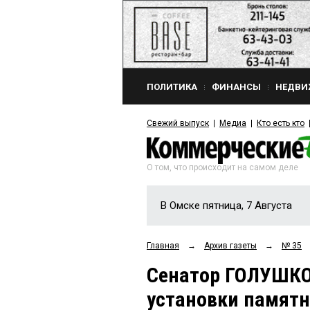
ПОЛИТИКА
ФИНАНСЫ
НЕДВИ
Свежий выпуск
Медиа
Кто есть кто
О том, что происходит на самом деле
В Омске пятница, 7 Августа
Главная
→
Архив газеты
→
№ 35
Сенатор ГОЛУШКО 
установки памят