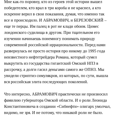
Мне как-то поровну, кто из героев этой истории вышел
победителем, кто врал в три короба и не краснел, а кто
искренне верил в свои показания, думая, что именно так
все и происходило. И АБРАМОВИЧ, и БЕРЕЗОВСКИЙ –
еще те перцы. Им палец в рот не клади обоим. Цимес
лондонского судилища в другом. При тщательном его
изучении начинаешь понемногу понимать природу
современной российской иррациональности. Перед нами
развернулась не просто история про никому до 1995 года
неизвестного нефтетрейдера Романа, который сумел
выкрутить из государства гигантский Омский НПЗ в
рассрочку, а долги гасил деньгами самого же ОПНЗ. Мы
увидели стриптиз симулякров, из которых, по сути, вышла
вся российская элита последующих поколений.
Что интересно, АБРАМОВИЧ практически не произносил
фамилию губернатора Омской области. И о роли Леонида
Константиновича в создании «Сибнефти» олигарх умолчал,
видимо, не зря. И не потому, что никакой роли не было.