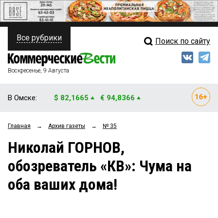
Все рубрики
Поиск по сайту
ПОЛИТИКА
Свежий выпуск
Медиа
ФИНАНСЫ
Воскресенье, 9 Августа
Кто есть кто
НЕДВИЖИМОСТЬ
В Омске:
$ 82,1665
€ 94,8366
Интервью
БИЗНЕС
Главная
→
Архив газеты
→
№ 35
Мнения
ОБЩЕСТВО
Николай ГОРНОВ,
Рейтинги
ЗАКОН
обозреватель «КВ»: Чума на
Блоги
НОВОСТИ КОМПАНИЙ
оба ваших дома!
Архив
ПРОИСШЕСТВИЯ