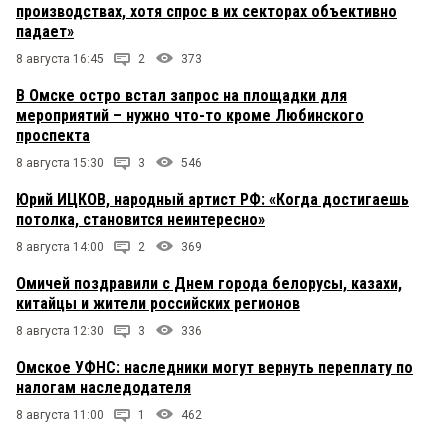
производствах, хотя спрос в их секторах объективно
падает»
8 августа 16:45
2
373
В Омске остро встал запрос на площадки для
мероприятий – нужно что-то кроме Любинского
проспекта
8 августа 15:30
3
546
Юрий ИЦКОВ, народный артист РФ: «Когда достигаешь
потолка, становится неинтересно»
8 августа 14:00
2
369
Омичей поздравили с Днем города белорусы, казахи,
китайцы и жители российских регионов
8 августа 12:30
3
336
Омское УФНС: наследники могут вернуть переплату по
налогам наследодателя
8 августа 11:00
1
462