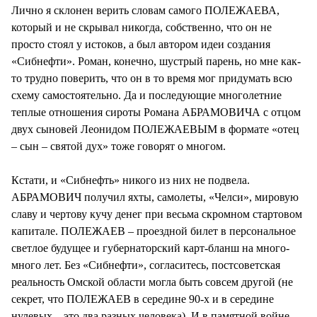
Лично я склонен верить словам самого ПОЛЕЖАЕВА,
который и не скрывал никогда, собственно, что он не
просто стоял у истоков, а был автором идеи создания
«Сибнефти». Роман, конечно, шустрый парень, но мне как-
то трудно поверить, что он в то время мог придумать всю
схему самостоятельно. Да и последующие многолетние
теплые отношения сироты Романа АБРАМОВИЧА с отцом
двух сыновей Леонидом ПОЛЕЖАЕВЫМ в формате «отец
– сын – святой дух» тоже говорят о многом.
Кстати, и «Сибнефть» никого из них не подвела.
АБРАМОВИЧ получил яхты, самолеты, «Челси», мировую
славу и чертову кучу денег при весьма скромном стартовом
капитале. ПОЛЕЖАЕВ – проездной билет в персональное
светлое будущее и губернаторский карт-бланш на много-
много лет. Без «Сибнефти», согласитесь, постсоветская
реальность Омской области могла быть совсем другой (не
секрет, что ПОЛЕЖАЕВ в середине 90-х и в середине
нулевых – это два разных человека). И в памятной войне