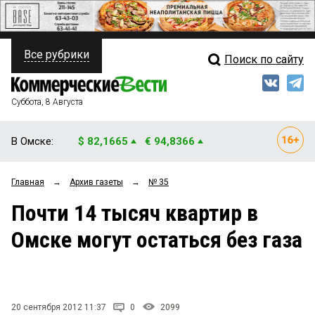
Все рубрики
Поиск по сайту
ПОЛИТИКА
Свежий выпуск
Медиа
ФИНАНСЫ
Суббота, 8 Августа
Кто есть кто
НЕДВИЖИМОСТЬ
В Омске:
$ 82,1665
€ 94,8366
Интервью
БИЗНЕС
Главная
→
Архив газеты
→
№ 35
Мнения
ОБЩЕСТВО
Почти 14 тысяч квартир в
Рейтинги
ЗАКОН
Омске могут остаться без газа
Блоги
НОВОСТИ КОМПАНИЙ
Архив
ПРОИСШЕСТВИЯ
20 сентября 2012 11:37
0
2099