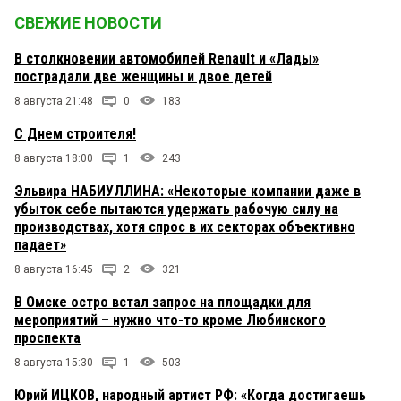
СВЕЖИЕ НОВОСТИ
В столкновении автомобилей Renault и «Лады»
пострадали две женщины и двое детей
8 августа 21:48
0
183
С Днем строителя!
8 августа 18:00
1
243
Эльвира НАБИУЛЛИНА: «Некоторые компании даже в
убыток себе пытаются удержать рабочую силу на
производствах, хотя спрос в их секторах объективно
падает»
8 августа 16:45
2
321
В Омске остро встал запрос на площадки для
мероприятий – нужно что-то кроме Любинского
проспекта
8 августа 15:30
1
503
Юрий ИЦКОВ, народный артист РФ: «Когда достигаешь