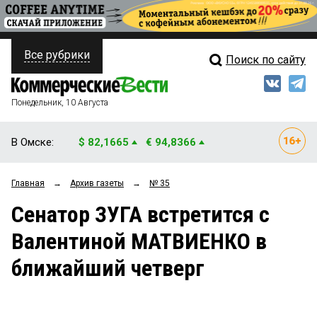
Все рубрики
Поиск по сайту
ПОЛИТИКА
Свежий выпуск
Медиа
ФИНАНСЫ
Понедельник, 10 Августа
Кто есть кто
НЕДВИЖИМОСТЬ
В Омске:
$ 82,1665
€ 94,8366
Интервью
БИЗНЕС
Главная
→
Архив газеты
→
№ 35
Мнения
ОБЩЕСТВО
Сенатор ЗУГА встретится с
Рейтинги
ЗАКОН
Валентиной МАТВИЕНКО в
Блоги
НОВОСТИ КОМПАНИЙ
ближайший четверг
Архив
ПРОИСШЕСТВИЯ
СТИЛЬ ЖИЗНИ