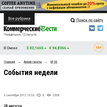
Все рубрики
Поиск по сайту
ПОЛИТИКА
Свежий выпуск
Медиа
ФИНАНСЫ
Понедельник, 10 Августа
Кто есть кто
НЕДВИЖИМОСТЬ
В Омске:
$ 82,1665
€ 94,8366
Интервью
БИЗНЕС
Главная
→
Архив газеты
→
№ 35
Мнения
ОБЩЕСТВО
События недели
Рейтинги
ЗАКОН
Блоги
НОВОСТИ КОМПАНИЙ
Архив
5 сентября 2012 10:53
0
2508
ПРОИСШЕСТВИЯ
28 августа