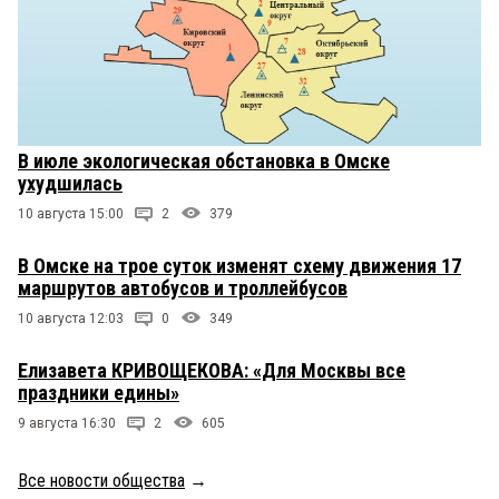
В июле экологическая обстановка в Омске
ухудшилась
10 августа 15:00
2
379
В Омске на трое суток изменят схему движения 17
маршрутов автобусов и троллейбусов
10 августа 12:03
0
349
Елизавета КРИВОЩЕКОВА: «Для Москвы все
праздники едины»
9 августа 16:30
2
605
Все новости общества
→