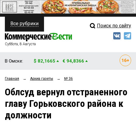
Все рубрики
Поиск по сайту
ПОЛИТИКА
Свежий выпуск
Медиа
ФИНАНСЫ
Суббота, 8 Августа
Кто есть кто
НЕДВИЖИМОСТЬ
В Омске:
$ 82,1665
€ 94,8366
Интервью
БИЗНЕС
Главная
→
Архив газеты
→
№ 36
Мнения
ОБЩЕСТВО
Облсуд вернул отстраненного
Рейтинги
ЗАКОН
главу Горьковского района к
Блоги
НОВОСТИ КОМПАНИЙ
должности
Архив
ПРОИСШЕСТВИЯ