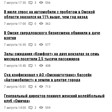
7 августа 17:30
3
556
В июле спрос на автомобили с пробегом в Омской
области оказался на 11% выше, чем год назад
7 августа 17:00
0
362
В Омске свердловского бизнесмена обвинили в даче
взятки
7 августа 16:30
0
577
Залы ожидания «Комфорт» на двух вокзалах за семь
месяцев посетили 2,5 тысячи пассажиров
7 августа 15:45
1
438
Суд конфисковал у АО «Омскавтотранс» бассейн
«Автомобилист» и землю в центре города
7 августа 15:01
4
713
Генеральный директор покинул женский волейбольный
клуб «Омичка»
7 августа 14:00
2
559