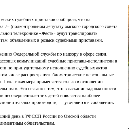
 омских судебных приставов сообщила, что на
а-7» (подконтрольном депутату омского городского совета
ной телехронике «Жесть» будут транслировать
там, объявленных в розыск судебными приставами.
ению Федеральной службы по надзору в сфере связи,
ассовых коммуникаций судебные приставы-исполнители в
ств по принудительному исполнению судебных актов
в том числе распространять биометрические персональные
я. Пока такая мера применяется только в отношении
льствам. Это связано с тем, что взыскание задолженности
ав несовершеннолетних детей и является наиболее
исполнительных производств, — уточняется в сообщении.
яшний день в УФССП России по Омской области
алиментным обязательствам.