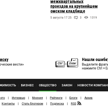
межквартальных
проездов на крупнейшем
омском кладбище
5 августа 17:25
3
1319
иску
Нашли ошибк
рческие вести»
Выделите фрагм
нажмите Ctrl + E
ЖИМОСТЬ
БИЗНЕС
ОБЩЕСТВО
ЗАКОН
НОВОСТИ КОМПАН
 кто
Интервью
Мнения
Рейтинги
Блоги
Архив
Контакты
Стать блогером
Подписка
RSS