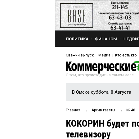
ПОЛИТИКА
ФИНАНСЫ
НЕДВИ
Свежий выпуск
Медиа
Кто есть кто
О том, что происходит на самом деле
В Омске суббота, 8 Августа
Главная
→
Архив газеты
→
№ 48
КОКОРИН будет п
телевизору