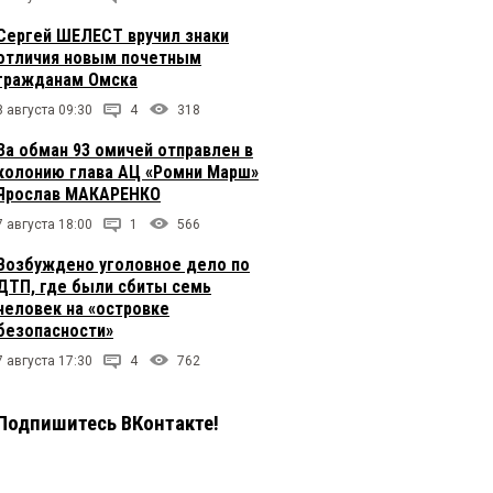
Сергей ШЕЛЕСТ вручил знаки
отличия новым почетным
гражданам Омска
8 августа 09:30
4
318
За обман 93 омичей отправлен в
колонию глава АЦ «Ромни Марш»
Ярослав МАКАРЕНКО
7 августа 18:00
1
566
Возбуждено уголовное дело по
ДТП, где были сбиты семь
человек на «островке
безопасности»
7 августа 17:30
4
762
Подпишитесь ВКонтакте!