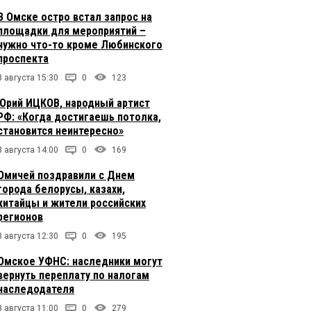
В Омске остро встал запрос на
площадки для мероприятий –
нужно что-то кроме Любинского
проспекта
8 августа 15:30
0
123
Юрий ИЦКОВ, народный артист
РФ: «Когда достигаешь потолка,
становится неинтересно»
8 августа 14:00
0
169
Омичей поздравили с Днем
города белорусы, казахи,
китайцы и жители российских
регионов
8 августа 12:30
0
195
Омское УФНС: наследники могут
вернуть переплату по налогам
наследодателя
8 августа 11:00
0
279