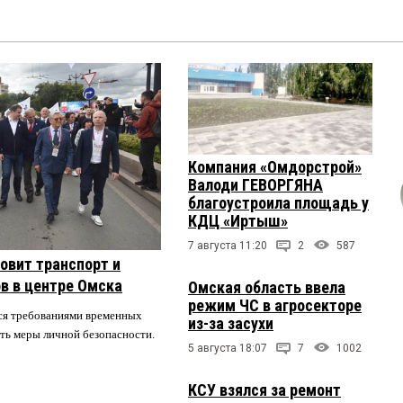
Компания «Омдорстрой»
Валоди ГЕВОРГЯНА
благоустроила площадь у
КДЦ «Иртыш»
7 августа 11:20
2
587
овит транспорт и
в в центре Омска
Омская область ввела
режим ЧС в агросекторе
ся требованиями временных
из-за засухи
ть меры личной безопасности.
5 августа 18:07
7
1002
КСУ взялся за ремонт