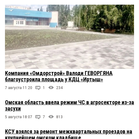
Компания «Омдорстрой» Валоди ГЕВОРГЯНА
благоустроила площадь у КДЦ «Иртыш»
7 августа 11:20
1
234
Омская область ввела режим ЧС в агросекторе из-за
засухи
5 августа 18:07
7
813
КСУ взялся за ремонт межквартальных проездов на
крупнейшем омском кладбище