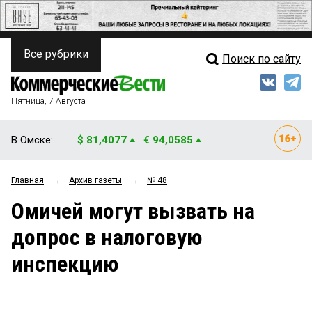
Все рубрики
Поиск по сайту
ПОЛИТИКА
Свежий выпуск
Медиа
ФИНАНСЫ
Пятница, 7 Августа
Кто есть кто
НЕДВИЖИМОСТЬ
В Омске:
$ 81,4077
€ 94,0585
Интервью
БИЗНЕС
Главная
→
Архив газеты
→
№ 48
Мнения
ОБЩЕСТВО
Омичей могут вызвать на
Рейтинги
ЗАКОН
допрос в налоговую
Блоги
НОВОСТИ КОМПАНИЙ
инспекцию
Архив
ПРОИСШЕСТВИЯ