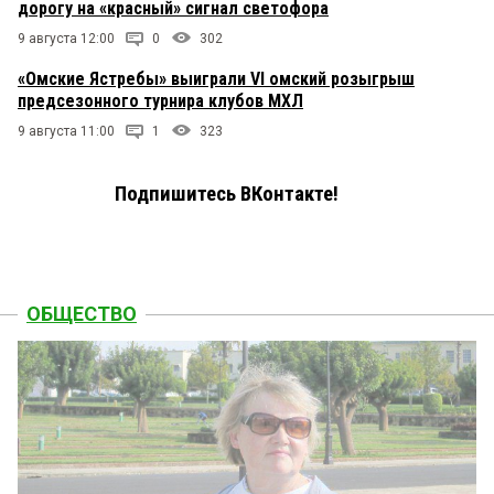
дорогу на «красный» сигнал светофора
9 августа 12:00
0
302
«Омские Ястребы» выиграли VI омский розыгрыш
предсезонного турнира клубов МХЛ
9 августа 11:00
1
323
Подпишитесь ВКонтакте!
ОБЩЕСТВО