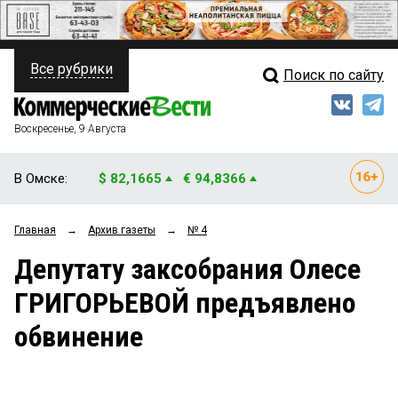
Все рубрики
Поиск по сайту
ПОЛИТИКА
Свежий выпуск
Медиа
ФИНАНСЫ
Воскресенье, 9 Августа
Кто есть кто
НЕДВИЖИМОСТЬ
В Омске:
$ 82,1665
€ 94,8366
Интервью
БИЗНЕС
Главная
→
Архив газеты
→
№ 4
Мнения
ОБЩЕСТВО
Депутату заксобрания Олесе
Рейтинги
ЗАКОН
ГРИГОРЬЕВОЙ предъявлено
Блоги
НОВОСТИ КОМПАНИЙ
обвинение
Архив
ПРОИСШЕСТВИЯ