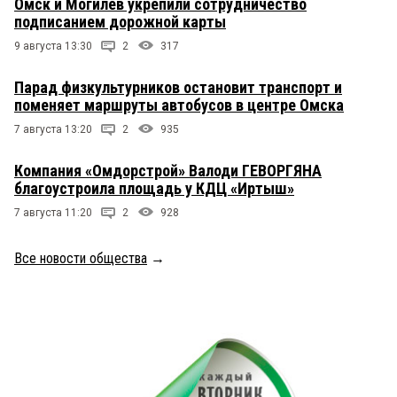
Омск и Могилев укрепили сотрудничество
подписанием дорожной карты
9 августа 13:30
2
317
Парад физкультурников остановит транспорт и
поменяет маршруты автобусов в центре Омска
7 августа 13:20
2
935
Компания «Омдорстрой» Валоди ГЕВОРГЯНА
благоустроила площадь у КДЦ «Иртыш»
7 августа 11:20
2
928
Все новости общества
→