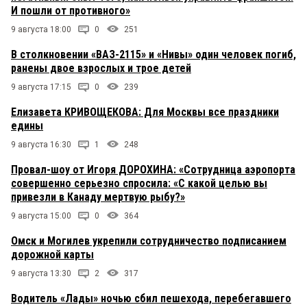
И пошли от противного»
9 августа 18:00
0
251
В столкновении «ВАЗ-2115» и «Нивы» один человек погиб,
ранены двое взрослых и трое детей
9 августа 17:15
0
239
Елизавета КРИВОЩЕКОВА: Для Москвы все праздники
едины
9 августа 16:30
1
248
Провал-шоу от Игоря ДОРОХИНА: «Сотрудница аэропорта
совершенно серьезно спросила: «С какой целью вы
привезли в Канаду мертвую рыбу?»
9 августа 15:00
0
364
Омск и Могилев укрепили сотрудничество подписанием
дорожной карты
9 августа 13:30
2
317
Водитель «Лады» ночью сбил пешехода, перебегавшего