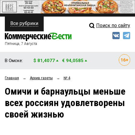
Все рубрики
Поиск по сайту
ПОЛИТИКА
Свежий выпуск
Медиа
ФИНАНСЫ
Пятница, 7 Августа
Кто есть кто
НЕДВИЖИМОСТЬ
В Омске:
$ 81,4077
€ 94,0585
Интервью
БИЗНЕС
Главная
→
Архив газеты
→
№ 4
Мнения
ОБЩЕСТВО
Омичи и барнаульцы меньше
Рейтинги
ЗАКОН
всех россиян удовлетворены
Блоги
НОВОСТИ КОМПАНИЙ
своей жизнью
Архив
ПРОИСШЕСТВИЯ