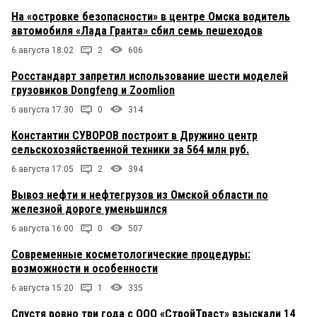
На «островке безопасности» в центре Омска водитель
автомобиля «Лада Гранта» сбил семь пешеходов
6 августа 18:02
2
606
Росстандарт запретил использование шести моделей
грузовиков Dongfeng и Zoomlion
6 августа 17:30
0
314
Константин СУВОРОВ построит в Дружино центр
сельскохозяйственной техники за 564 млн руб.
6 августа 17:05
2
394
Вывоз нефти и нефтегрузов из Омской области по
железной дороге уменьшился
6 августа 16:00
0
507
Современные косметологические процедуры:
возможности и особенности
6 августа 15:20
1
335
Спустя ровно три года с ООО «СтройТраст» взыскали 14