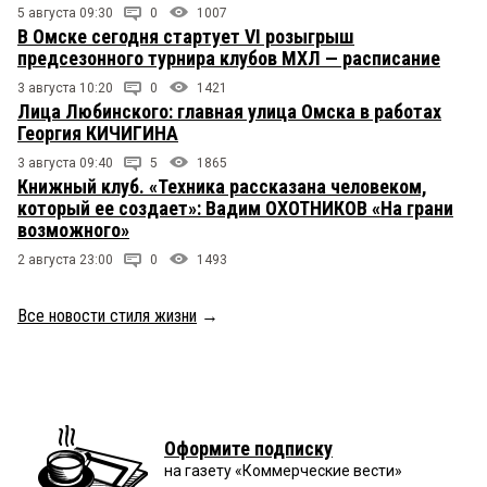
5 августа 09:30
0
1007
В Омске сегодня стартует VI розыгрыш
предсезонного турнира клубов МХЛ — расписание
3 августа 10:20
0
1421
Лица Любинского: главная улица Омска в работах
Георгия КИЧИГИНА
3 августа 09:40
5
1865
Книжный клуб. «Техника рассказана человеком,
который ее создает»: Вадим ОХОТНИКОВ «На грани
возможного»
2 августа 23:00
0
1493
Все новости стиля жизни
→
Оформите подписку
на газету «Коммерческие вести»