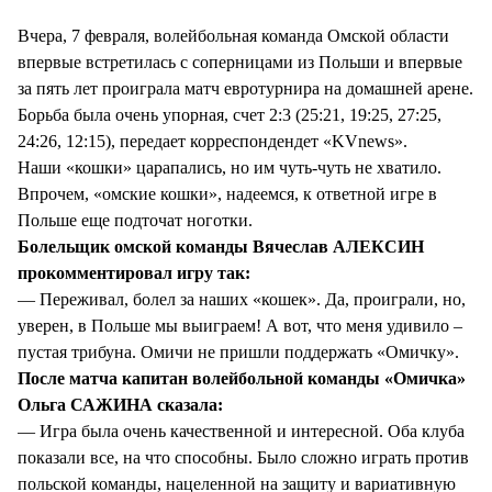
Вчера, 7 февраля, волейбольная команда Омской области
впервые встретилась с соперницами из Польши и впервые
за пять лет проиграла матч евротурнира на домашней арене.
Борьба была очень упорная, счет 2:3 (25:21, 19:25, 27:25,
24:26, 12:15), передает корреспондендет «KVnews».
Наши «кошки» царапались, но им чуть-чуть не хватило.
Впрочем, «омские кошки», надеемся, к ответной игре в
Польше еще подточат ноготки.
Болельщик омской команды Вячеслав АЛЕКСИН
прокомментировал игру так:
— Переживал, болел за наших «кошек». Да, проиграли, но,
уверен, в Польше мы выиграем! А вот, что меня удивило –
пустая трибуна. Омичи не пришли поддержать «Омичку».
После матча капитан волейбольной команды «Омичка»
Ольга САЖИНА сказала:
— Игра была очень качественной и интересной. Оба клуба
показали все, на что способны. Было сложно играть против
польской команды, нацеленной на защиту и вариативную