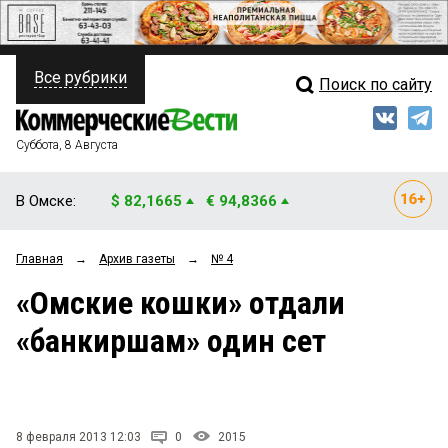
Все рубрики
Поиск по сайту
ПОЛИТИКА
Свежий выпуск
Медиа
ФИНАНСЫ
Суббота, 8 Августа
Кто есть кто
НЕДВИЖИМОСТЬ
В Омске:
$ 82,1665
€ 94,8366
Интервью
БИЗНЕС
Главная
→
Архив газеты
→
№ 4
Мнения
ОБЩЕСТВО
«Омские кошки» отдали
Рейтинги
ЗАКОН
«банкиршам» один сет
Блоги
НОВОСТИ КОМПАНИЙ
Архив
ПРОИСШЕСТВИЯ
8 февраля 2013 12:03
0
2015
СТИЛЬ ЖИЗНИ