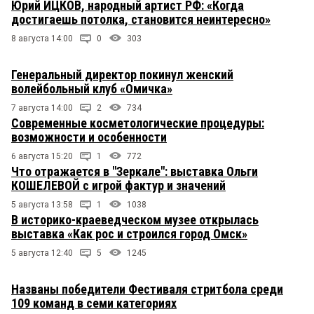
Юрий ИЦКОВ, народный артист РФ: «Когда
достигаешь потолка, становится неинтересно»
8 августа 14:00
0
303
Генеральный директор покинул женский
волейбольный клуб «Омичка»
7 августа 14:00
2
734
Современные косметологические процедуры:
возможности и особенности
6 августа 15:20
1
772
Что отражается в "Зеркале": выставка Ольги
КОШЕЛЕВОЙ с игрой фактур и значений
5 августа 13:58
1
1038
В историко-краеведческом музее открылась
выставка «Как рос и строился город Омск»
5 августа 12:40
5
1245
Названы победители Фестиваля стритбола среди
109 команд в семи категориях