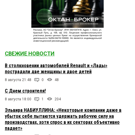
СВЕЖИЕ НОВОСТИ
В столкновении автомобилей Renault и «Лады»
пострадали две женщины и двое детей
8 августа 21:48
0
48
С Днем строителя!
8 августа 18:00
1
204
Эльвира НАБИУЛЛИНА: «Некоторые компании даже в
убыток себе пытаются удержать рабочую силу на
производствах, хотя спрос в их секторах объективно
падает»