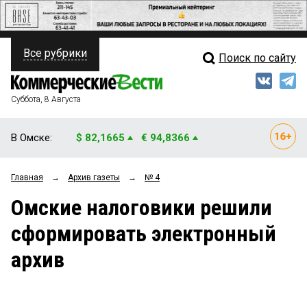
Все рубрики
Поиск по сайту
ПОЛИТИКА
Свежий выпуск
Медиа
ФИНАНСЫ
Суббота, 8 Августа
Кто есть кто
НЕДВИЖИМОСТЬ
В Омске:
$ 82,1665
€ 94,8366
Интервью
БИЗНЕС
Главная
→
Архив газеты
→
№ 4
Мнения
ОБЩЕСТВО
Омские налоговики решили
Рейтинги
ЗАКОН
сформировать электронный
Блоги
НОВОСТИ КОМПАНИЙ
архив
Архив
ПРОИСШЕСТВИЯ