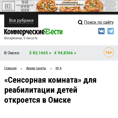
Все рубрики
Поиск по сайту
ПОЛИТИКА
Свежий выпуск
Медиа
ФИНАНСЫ
Воскресенье, 9 Августа
Кто есть кто
НЕДВИЖИМОСТЬ
В Омске:
$ 82,1665
€ 94,8366
Интервью
БИЗНЕС
Главная
→
Архив газеты
→
№ 4
Мнения
ОБЩЕСТВО
«Сенсорная комната» для
Рейтинги
ЗАКОН
реабилитации детей
Блоги
НОВОСТИ КОМПАНИЙ
откроется в Омске
Архив
ПРОИСШЕСТВИЯ