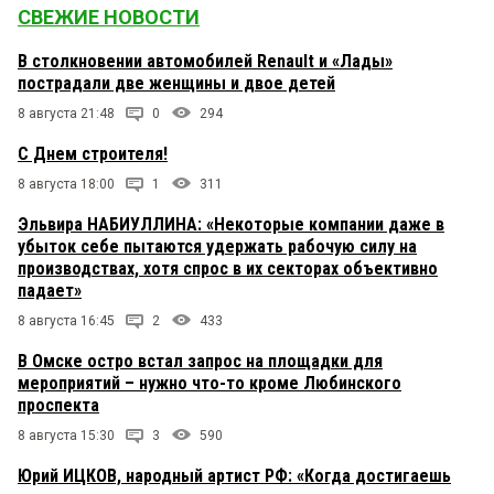
СВЕЖИЕ НОВОСТИ
В столкновении автомобилей Renault и «Лады»
пострадали две женщины и двое детей
8 августа 21:48
0
294
С Днем строителя!
8 августа 18:00
1
311
Эльвира НАБИУЛЛИНА: «Некоторые компании даже в
убыток себе пытаются удержать рабочую силу на
производствах, хотя спрос в их секторах объективно
падает»
8 августа 16:45
2
433
В Омске остро встал запрос на площадки для
мероприятий – нужно что-то кроме Любинского
проспекта
8 августа 15:30
3
590
Юрий ИЦКОВ, народный артист РФ: «Когда достигаешь