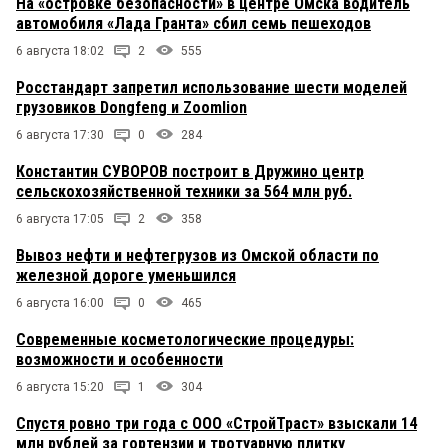
На «островке безопасности» в центре Омска водитель
автомобиля «Лада Гранта» сбил семь пешеходов
6 августа 18:02
2
555
Росстандарт запретил использование шести моделей
грузовиков Dongfeng и Zoomlion
6 августа 17:30
0
284
Константин СУВОРОВ построит в Дружино центр
сельскохозяйственной техники за 564 млн руб.
6 августа 17:05
2
358
Вывоз нефти и нефтегрузов из Омской области по
железной дороге уменьшился
6 августа 16:00
0
465
Современные косметологические процедуры:
возможности и особенности
6 августа 15:20
1
304
Спустя ровно три года с ООО «СтройТраст» взыскали 14
млн рублей за гортензии и тротуарную плитку