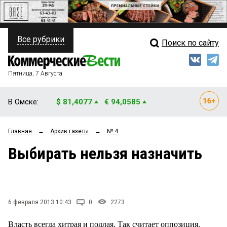
Все рубрики
Поиск по сайту
ПОЛИТИКА
Свежий выпуск
Медиа
ФИНАНСЫ
Пятница, 7 Августа
Кто есть кто
НЕДВИЖИМОСТЬ
В Омске:
$ 81,4077
€ 94,0585
Интервью
БИЗНЕС
Главная
→
Архив газеты
→
№ 4
Мнения
ОБЩЕСТВО
Выбирать нельзя назначить
Рейтинги
ЗАКОН
Блоги
НОВОСТИ КОМПАНИЙ
Архив
6 февраля 2013 10:43
0
2273
ПРОИСШЕСТВИЯ
Власть всегда хитрая и подлая. Так считает оппозиция.