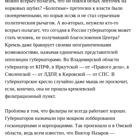
можно всерьез полагать, что он боялся белых ленточек на
норковых шубах? «Болотные» претензии к власти были
своевременными, но порыв иссяк и не стал серьезным
политическим рычагом. А во-вторых, неужели кто-то
всерьез полагает, что сегодня в России губернатором может
стать человек, не получивший благословения Центра?
Кремль даже бравирует своими неограниченными
возможностями, назначая единичных представителей
оппозиции губернаторами. Во Владимирской области
губернатор от КПРФ, в Иркутской — от «Правого дела», в
Смоленской — от ЛДПР, в Кировской — от СПС. В
губернаторское кресло случайно даже мышь не проскочит,
если, конечно, она не прошла кремлевский
фильтрационный пункт.
Проблема в том, что фильтры не всегда работают хорошо.
Губернаторов назначали при мощном лоббировании
госконцернами и корпорациями. Так произошло и в Омской
области, ведь всем известно, что Виктор Назаров —