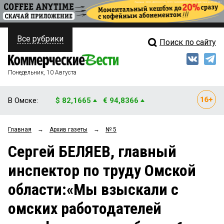
Все рубрики
Поиск по сайту
ПОЛИТИКА
Свежий выпуск
Медиа
ФИНАНСЫ
Понедельник, 10 Августа
Кто есть кто
НЕДВИЖИМОСТЬ
В Омске:
$ 82,1665
€ 94,8366
Интервью
БИЗНЕС
Главная
→
Архив газеты
→
№ 5
Мнения
ОБЩЕСТВО
Сергей БЕЛЯЕВ, главный
Рейтинги
ЗАКОН
инспектор по труду Омской
Блоги
НОВОСТИ КОМПАНИЙ
области:«Мы взыскали с
Архив
ПРОИСШЕСТВИЯ
омских работодателей