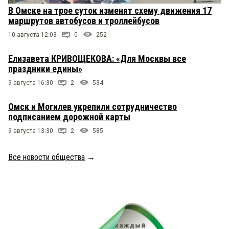
В Омске на трое суток изменят схему движения 17
маршрутов автобусов и троллейбусов
10 августа 12:03
0
252
Елизавета КРИВОЩЕКОВА: «Для Москвы все
праздники едины»
9 августа 16:30
2
534
Омск и Могилев укрепили сотрудничество
подписанием дорожной карты
9 августа 13:30
2
585
Все новости общества
→