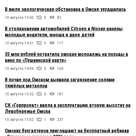
В июле экологическая обстановка в Омске ухудшилась
10 августа 15:00
0
82
В столкновении автомобилей Citroen и Nissan ранены
молодые водители, юноша и двое детей
10 августа 14:31
0
117
35 млн рублей потратила омская молодежь на походы в
кино по «Пушкинской карте»
10 августа 14:06
0
160
В почве под Омском выявили загрязнение солями
тяжёлых металлов
10 августа 13:32
0
181
СК «Горпроект» ввела в эксплуатацию вторую высотку на
Левобережье Омска
10 августа 13:02
1
237
Омских бухгалтеров приглашают на бесплатный вебинар