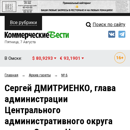
Все рубрики
Поиск по сайту
ПОЛИТИКА
Свежий выпуск
Медиа
ФИНАНСЫ
Пятница, 7 Августа
Кто есть кто
НЕДВИЖИМОСТЬ
В Омске:
$ 80,9293
€ 93,1901
Интервью
БИЗНЕС
Главная
→
Архив газеты
→
№ 6
Мнения
ОБЩЕСТВО
Сергей ДМИТРИЕНКО, глава
Рейтинги
ЗАКОН
администрации
Блоги
НОВОСТИ КОМПАНИЙ
Центрального
Архив
ПРОИСШЕСТВИЯ
административного округа
СТИЛЬ ЖИЗНИ