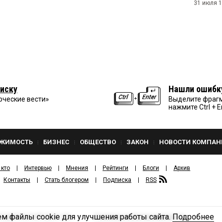
31 июля 1
иску
Нашли ошибк
рческие вести»
Выделите фрагм
нажмите Ctrl + E
ЖИМОСТЬ
БИЗНЕС
ОБЩЕСТВО
ЗАКОН
НОВОСТИ КОМПАН
 кто
Интервью
Мнения
Рейтинги
Блоги
Архив
Контакты
Стать блогером
Подписка
RSS
м файлы cookie для улучшения работы сайта.
Подробнее
Политика конфиденциальности
ЗДАТЕЛЬСКИЙ ДОМ «КВ».