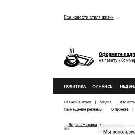
Все новости стиля жизни
→
Оформите подп
на газету «Комме
ПОЛИТИКА
ФИНАНСЫ
НЕДВИ
Свежий выпуск
Медиа
Кто есть
Размещение рекламы
О проекте
kv
news.ru
Мы используе
©
2001—2026
ООО И