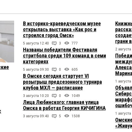
В историко-краеведческом музее
Книжны
открылась выставка «Как рос и
расска
строился город Омск»
создае
грани 
5 августа 12:40
3
777
Названы победители Фестиваля
2 августа
стритбола среди 109 команд в семи
Победи
категориях
междун
ские
Алекса
5 августа 09:30
0
605
Марина
В Омске сегодня стартует VI
розыгрыш предсезонного турнира
1 августа
клубов МХЛ — расписание
Объявл
Сибирс
3 августа 10:20
0
1049
марафо
Лица Любинского: главная улица
ошибо
Омска в работах Георгия КИЧИГИНА
с
1 августа
3 августа 09:40
5
1508
Омские
«Живую