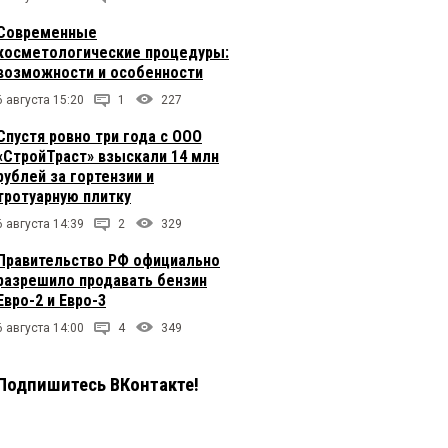
Современные
косметологические процедуры:
возможности и особенности
6 августа 15:20
1
227
Спустя ровно три года с ООО
«СтройТраст» взыскали 14 млн
рублей за гортензии и
тротуарную плитку
6 августа 14:39
2
329
Правительство РФ официально
разрешило продавать бензин
Евро-2 и Евро-3
6 августа 14:00
4
349
Подпишитесь ВКонтакте!