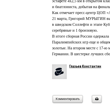
эстафете 4х2,5 км в открытом кла
и биатлониста, добытая на финал
Как отмечает пресс-центр ЦОП «Ав
21 марта, Григорий МУРЫГИН выи
в шведском Соллефти и этапе Кубк
серебряные и 1 бронзовую.
В итоге сборная России одержал
Паралимпийских игр еще и общеко
золотые. На втором месте с 17-ю 
Германии. В шестерке лучших сб
Глазьев Константин
Комментировать