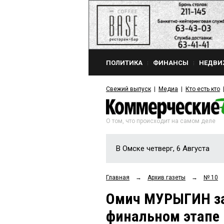
ПОЛИТИКА
ФИНАНСЫ
НЕДВИ
Свежий выпуск
Медиа
Кто есть кто
О том, что происходит на самом деле
В Омске четверг, 6 Августа
Главная
→
Архив газеты
→
№ 10
Омич МУРЫГИН за
финальном этапе 