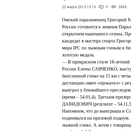
25 марта 2013 13:19
0
2868
Омский паралимпиец Григорий М
России готовится к зимним Парал
открытием нынешнего сезона. Пр
кандидат в мастера спорта Григ
мира IPC по лыжным гонкам и биа
золотую медаль.
— В прекрасном стиле 18-летний
России Елены САВЧЕНКО, выступ
биатлонной гонке на 15 км с че
дистанцию омич «прокатил» с рез
выиграл у ближайшего преследов
(время – 54.01,4). Третьим призе
ДАВИДОВИЧ (результат – 54.11,5
Напомним, что до выигрыша в 
поднимался на призовой подиум. 
лыжной гонке. А затем с товарищ