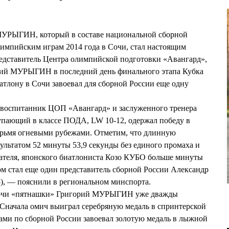
УРЫГИН, который в составе национальной сборной
импийским играм 2014 года в Сочи, стал настоящим
едставитель Центра олимпийской подготовки «Авангард»,
орий МУРЫГИН в последний день финального этапа Кубка
тлону в Сочи завоевал для сборной России еще одну
 воспитанник ЦОП «Авангард» и заслуженного тренера
ающий в классе ПОДА, LW 10-12, одержал победу в
тырьмя огневыми рубежами. Отметим, что длинную
ультатом 52 минуты 53,9 секунды без единого промаха и
ателя, японского биатлониста Козо КУБО больше минуты
ром стал еще один представитель сборной России Александр
), — пояснили в региональном минспорта.
Сочи «пятнашки» Григорий МУРЫГИН уже дважды
Сначала омич выиграл серебряную медаль в спринтерской
ами по сборной России завоевал золотую медаль в лыжной