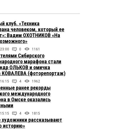
й клуб. «Техника
зана человеком, который ее
т»: Вадим ОХОТНИКОВ «На
возможного»
 23:00
0
1161
телями Сибирского
ародного марафона стали
ндр ОЛЬКОВ и омичка
 КОВАЛЕВА (фоторепортаж)
 16:15
4
1962
енные ранее рекорды
кого международного
на в Омске оказались
чными
 15:15
4
1815
 художники рассказывают
 историю»