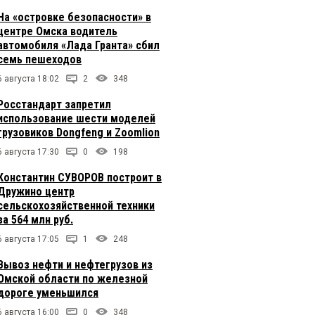
На «островке безопасности» в
центре Омска водитель
автомобиля «Лада Гранта» сбил
семь пешеходов
6 августа 18:02
2
348
Росстандарт запретил
использование шести моделей
грузовиков Dongfeng и Zoomlion
6 августа 17:30
0
198
Константин СУВОРОВ построит в
Дружино центр
сельскохозяйственной техники
за 564 млн руб.
6 августа 17:05
1
248
Вывоз нефти и нефтегрузов из
Омской области по железной
дороге уменьшился
6 августа 16:00
0
348