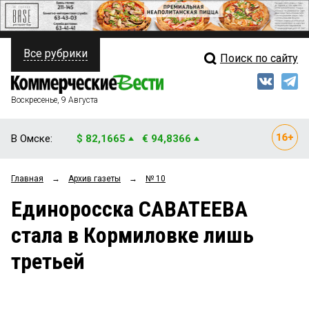
Все рубрики
Поиск по сайту
ПОЛИТИКА
Свежий выпуск
Медиа
ФИНАНСЫ
Воскресенье, 9 Августа
Кто есть кто
НЕДВИЖИМОСТЬ
В Омске:
$ 82,1665
€ 94,8366
Интервью
БИЗНЕС
Главная
→
Архив газеты
→
№ 10
Мнения
ОБЩЕСТВО
Единоросска САВАТЕЕВА
Рейтинги
ЗАКОН
стала в Кормиловке лишь
Блоги
НОВОСТИ КОМПАНИЙ
третьей
Архив
ПРОИСШЕСТВИЯ