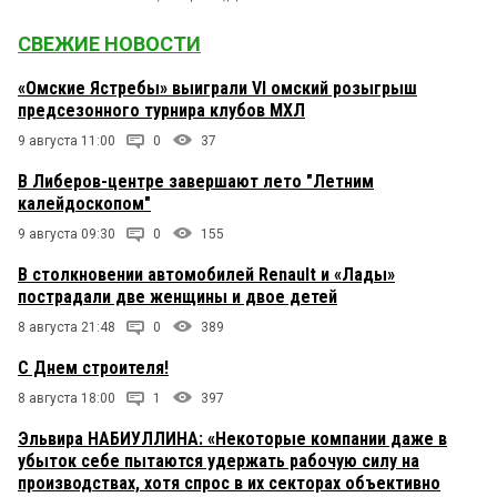
СВЕЖИЕ НОВОСТИ
«Омские Ястребы» выиграли VI омский розыгрыш
предсезонного турнира клубов МХЛ
9 августа 11:00
0
37
В Либеров-центре завершают лето "Летним
калейдоскопом"
9 августа 09:30
0
155
В столкновении автомобилей Renault и «Лады»
пострадали две женщины и двое детей
8 августа 21:48
0
389
С Днем строителя!
8 августа 18:00
1
397
Эльвира НАБИУЛЛИНА: «Некоторые компании даже в
убыток себе пытаются удержать рабочую силу на
производствах, хотя спрос в их секторах объективно