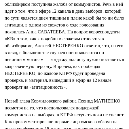
облизбирком поступила жалоба от коммунистов. Речь в ней
идет о том, что в эфире 12 канала в день выборов, который
по сути является днем тишины в плане какой бы то ни было
агитации, в одном из сюжетов о ходе голосования
появилась Анна САВАТЕЕВА. На вопрос корреспондента
«КВ» о том, как к подобным сюжетам относятся в
облизбиркоме, Алексей НЕСТЕРЕНКО ответил, что, на его
взгляд, в большинстве случаев они появляются по
невинным мотивам — когда журналисту нужно поставить в
кадр значимую персону. Впрочем, как пообещал
НЕСТЕРЕНКО, по жалобе КПРФ будет проведена
проверка, и материал, вышедший в эфир на 12 канале,
проверят на «агитационность».
Новый глава Кормиловского района Леонид МАТИЕНКО,
несмотря на то, что воспользовался поддержкой
коммунистов на выборах, в КПРФ вступать пока не спешит.
Как прокомментировали первые лица омского обкома на
пресс-конференции 18 марта, «запас прочности» и характер