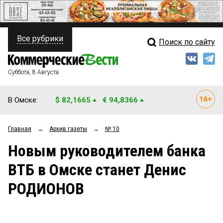
Все рубрики
Поиск по сайту
ПОЛИТИКА
Свежий выпуск
Медиа
ФИНАНСЫ
Суббота, 8 Августа
Кто есть кто
НЕДВИЖИМОСТЬ
В Омске:
$ 82,1665
€ 94,8366
Интервью
БИЗНЕС
Главная
→
Архив газеты
→
№ 10
Мнения
ОБЩЕСТВО
Новым руководителем банка
Рейтинги
ЗАКОН
ВТБ в Омске станет Денис
Блоги
НОВОСТИ КОМПАНИЙ
РОДИОНОВ
Архив
ПРОИСШЕСТВИЯ
СТИЛЬ ЖИЗНИ