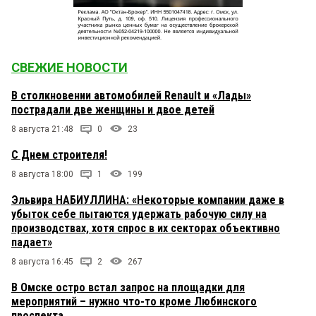
СВЕЖИЕ НОВОСТИ
В столкновении автомобилей Renault и «Лады»
пострадали две женщины и двое детей
8 августа 21:48
0
23
С Днем строителя!
8 августа 18:00
1
199
Эльвира НАБИУЛЛИНА: «Некоторые компании даже в
убыток себе пытаются удержать рабочую силу на
производствах, хотя спрос в их секторах объективно
падает»
8 августа 16:45
2
267
В Омске остро встал запрос на площадки для
мероприятий – нужно что-то кроме Любинского
проспекта