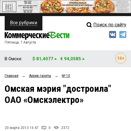
Все рубрики
Поиск по сайту
ПОЛИТИКА
Свежий выпуск
Медиа
ФИНАНСЫ
Пятница, 7 Августа
Кто есть кто
НЕДВИЖИМОСТЬ
В Омске:
$ 81,4077
€ 94,0585
Интервью
БИЗНЕС
Главная
→
Архив газеты
→
№ 10
Мнения
ОБЩЕСТВО
Омская мэрия "достроила"
Рейтинги
ЗАКОН
ОАО «Омскэлектро»
Блоги
НОВОСТИ КОМПАНИЙ
Архив
ПРОИСШЕСТВИЯ
20 марта 2013 16:47
0
2372