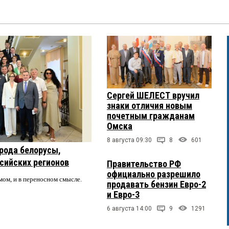
Сергей ШЕЛЕСТ вручил
знаки отличия новым
почетным гражданам
Омска
8 августа 09:30
8
601
рода белорусы,
ссийских регионов
Правительство РФ
официально разрешило
мом, и в переносном смысле.
продавать бензин Евро-2
и Евро-3
6 августа 14:00
9
1291