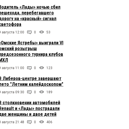
Водитель «Лады» ночью сбил
пешехода, перебегавшего
дорогу на «красный» сигнал
светофора
9 августа 12:00
0
53
«Омские Ястребы» выиграли VI
омский розыгрыш
предсезонного турнира клубов
МХЛ
9 августа 11:00
0
123
В Либеров-центре завершают
лето "Летним калейдоскопом"
9 августа 09:30
0
189
В столкновении автомобилей
Renault и «Лады» пострадали
две женщины и двое детей
8 августа 21:48
0
406