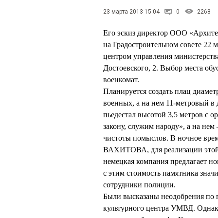
23 марта 2013 15:04
0
2268
Его эскиз директор ООО «Архит
на Градостроительном совете 22 
центром управления министерства
Достоевского, 2. Выбор места обу
военкомат.
Планируется создать плац диамет
военных, а на нем 11-метровый в
пьедестал высотой 3,5 метров с 
закону, служим народу», а на нем
чистоты помыслов. В ночное врем
ВАХИТОВА, для реализации этой 
немецкая компания предлагает но
с этим стоимость памятника значи
сотрудники полиции.
Были высказаны неодобрения по п
культурного центра УМВД. Однако