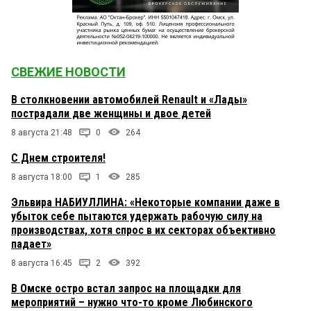
СВЕЖИЕ НОВОСТИ
В столкновении автомобилей Renault и «Лады»
пострадали две женщины и двое детей
8 августа 21:48
0
264
С Днем строителя!
8 августа 18:00
1
285
Эльвира НАБИУЛЛИНА: «Некоторые компании даже в
убыток себе пытаются удержать рабочую силу на
производствах, хотя спрос в их секторах объективно
падает»
8 августа 16:45
2
392
В Омске остро встал запрос на площадки для
мероприятий – нужно что-то кроме Любинского