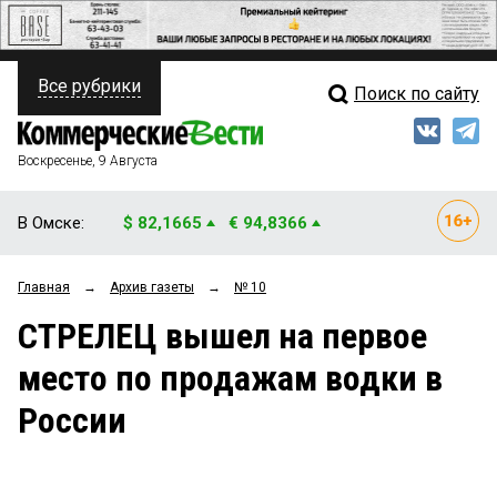
Все рубрики
Поиск по сайту
ПОЛИТИКА
Свежий выпуск
Медиа
ФИНАНСЫ
Воскресенье, 9 Августа
Кто есть кто
НЕДВИЖИМОСТЬ
В Омске:
$ 82,1665
€ 94,8366
Интервью
БИЗНЕС
Главная
→
Архив газеты
→
№ 10
Мнения
ОБЩЕСТВО
СТРЕЛЕЦ вышел на первое
Рейтинги
ЗАКОН
место по продажам водки в
Блоги
НОВОСТИ КОМПАНИЙ
России
Архив
ПРОИСШЕСТВИЯ
СТИЛЬ ЖИЗНИ