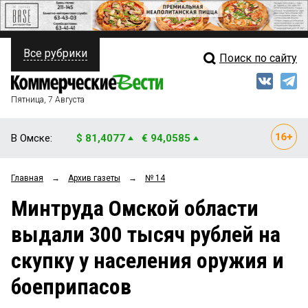
Все рубрики
Поиск по сайту
ПОЛИТИКА
Свежий выпуск
Медиа
ФИНАНСЫ
Пятница, 7 Августа
Кто есть кто
НЕДВИЖИМОСТЬ
В Омске:
$ 81,4077
€ 94,0585
Интервью
БИЗНЕС
Главная
→
Архив газеты
→
№ 14
Мнения
ОБЩЕСТВО
Минтруда Омской области
Рейтинги
ЗАКОН
выдали 300 тысяч рублей на
Блоги
НОВОСТИ КОМПАНИЙ
скупку у населения оружия и
Архив
ПРОИСШЕСТВИЯ
боеприпасов