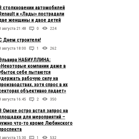
В столкновении автомобилей
Renault и «Лады» пострадали
две женщины и двое детей
8 августа 21:48
0
224
С Днем строителя!
8 августа 18:00
1
262
Эльвира НАБИУЛЛИНА:
«Некоторые компании даже в
убыток себе пытаются
удержать рабочую силу на
производствах, хотя спрос в их
секторах объективно падает»
8 августа 16:45
2
350
В Омске остро встал запрос на
площадки для мероприятий –
нужно что-то кроме Любинского
проспекта
8 августа 15:30
1
532