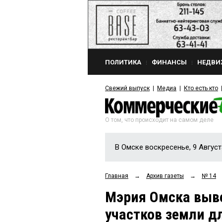
ПОЛИТИКА
ФИНАНСЫ
НЕДВИ
Свежий выпуск
Медиа
Кто есть кто
О том, что происходит на самом деле
В Омске воскресенье, 9 Август
Главная
→
Архив газеты
→
№ 14
Мэрия Омска выве
участков земли д