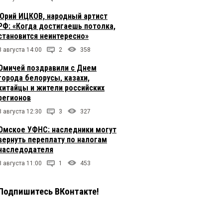
Юрий ИЦКОВ, народный артист
РФ: «Когда достигаешь потолка,
становится неинтересно»
8 августа 14:00
2
358
Омичей поздравили с Днем
города белорусы, казахи,
китайцы и жители российских
регионов
8 августа 12:30
3
327
Омское УФНС: наследники могут
вернуть переплату по налогам
наследодателя
8 августа 11:00
1
453
Подпишитесь ВКонтакте!