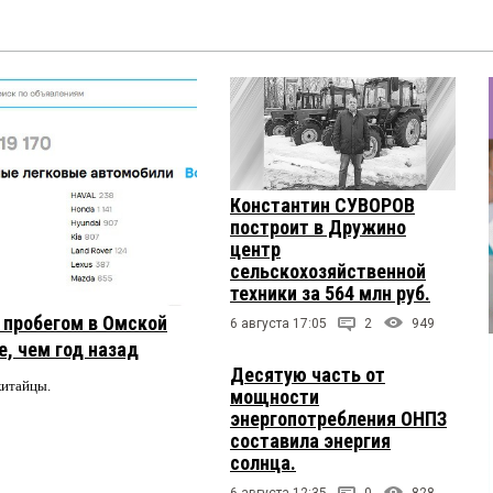
Константин СУВОРОВ
построит в Дружино
центр
сельскохозяйственной
техники за 564 млн руб.
с пробегом в Омской
6 августа 17:05
2
949
, чем год назад
Десятую часть от
китайцы.
мощности
энергопотребления ОНПЗ
составила энергия
солнца.
6 августа 12:35
0
828