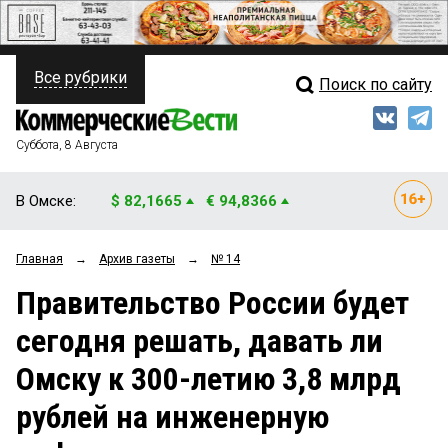
Все рубрики
Поиск по сайту
ПОЛИТИКА
Свежий выпуск
Медиа
ФИНАНСЫ
Суббота, 8 Августа
Кто есть кто
НЕДВИЖИМОСТЬ
В Омске:
$ 82,1665
€ 94,8366
Интервью
БИЗНЕС
Главная
→
Архив газеты
→
№ 14
Мнения
ОБЩЕСТВО
Правительство России будет
Рейтинги
ЗАКОН
сегодня решать, давать ли
Блоги
НОВОСТИ КОМПАНИЙ
Омску к 300-летию 3,8 млрд
Архив
ПРОИСШЕСТВИЯ
рублей на инженерную