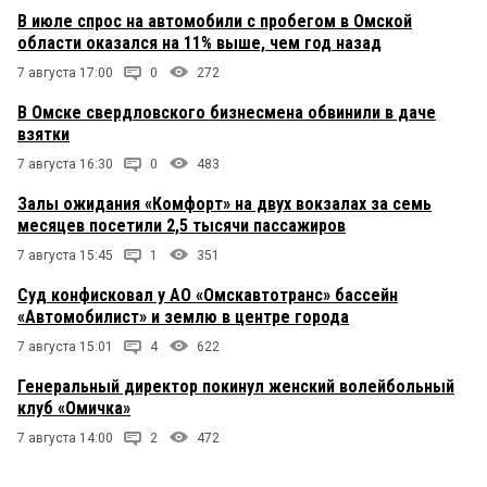
В июле спрос на автомобили с пробегом в Омской
области оказался на 11% выше, чем год назад
7 августа 17:00
0
272
В Омске свердловского бизнесмена обвинили в даче
взятки
7 августа 16:30
0
483
Залы ожидания «Комфорт» на двух вокзалах за семь
месяцев посетили 2,5 тысячи пассажиров
7 августа 15:45
1
351
Суд конфисковал у АО «Омскавтотранс» бассейн
«Автомобилист» и землю в центре города
7 августа 15:01
4
622
Генеральный директор покинул женский волейбольный
клуб «Омичка»
7 августа 14:00
2
472