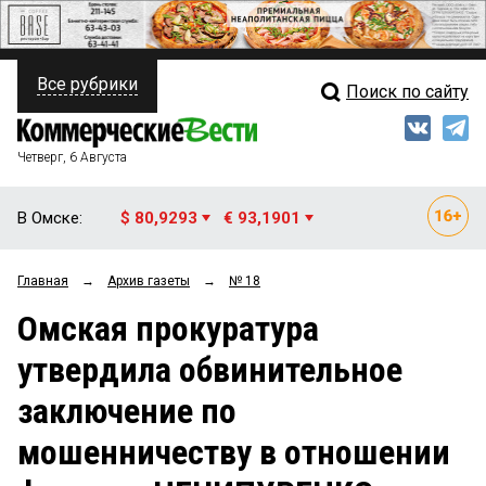
Все рубрики
Поиск по сайту
ПОЛИТИКА
Свежий выпуск
Медиа
ФИНАНСЫ
Четверг, 6 Августа
Кто есть кто
НЕДВИЖИМОСТЬ
В Омске:
$ 80,9293
€ 93,1901
Интервью
БИЗНЕС
Главная
→
Архив газеты
→
№ 18
Мнения
ОБЩЕСТВО
Омская прокуратура
Рейтинги
ЗАКОН
утвердила обвинительное
Блоги
НОВОСТИ КОМПАНИЙ
заключение по
Архив
ПРОИСШЕСТВИЯ
мошенничеству в отношении