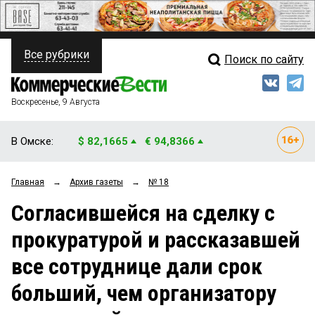
Все рубрики
Поиск по сайту
ПОЛИТИКА
Свежий выпуск
Медиа
ФИНАНСЫ
Воскресенье, 9 Августа
Кто есть кто
НЕДВИЖИМОСТЬ
В Омске:
$ 82,1665
€ 94,8366
Интервью
БИЗНЕС
Главная
→
Архив газеты
→
№ 18
Мнения
ОБЩЕСТВО
Согласившейся на сделку с
Рейтинги
ЗАКОН
прокуратурой и рассказавшей
Блоги
НОВОСТИ КОМПАНИЙ
все сотруднице дали срок
Архив
ПРОИСШЕСТВИЯ
больший, чем организатору