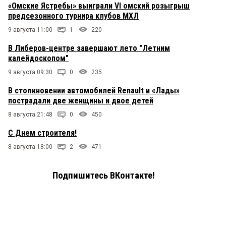
«Омские Ястребы» выиграли VI омский розыгрыш
предсезонного турнира клубов МХЛ
9 августа 11:00
1
220
В Либеров-центре завершают лето "Летним
калейдоскопом"
9 августа 09:30
0
235
В столкновении автомобилей Renault и «Лады»
пострадали две женщины и двое детей
8 августа 21:48
0
450
С Днем строителя!
8 августа 18:00
2
471
Подпишитесь ВКонтакте!