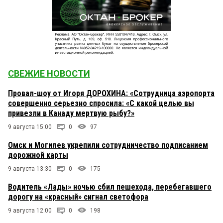
СВЕЖИЕ НОВОСТИ
Провал-шоу от Игоря ДОРОХИНА: «Сотрудница аэропорта
совершенно серьезно спросила: «С какой целью вы
привезли в Канаду мертвую рыбу?»
9 августа 15:00
0
97
Омск и Могилев укрепили сотрудничество подписанием
дорожной карты
9 августа 13:30
0
175
Водитель «Лады» ночью сбил пешехода, перебегавшего
дорогу на «красный» сигнал светофора
9 августа 12:00
0
198