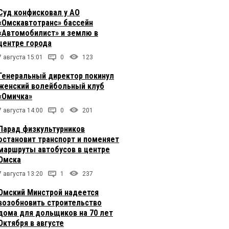
Суд конфисковал у АО
«Омскавтотранс» бассейн
«Автомобилист» и землю в
центре города
7 августа 15:01
0
123
Генеральный директор покинул
женский волейбольный клуб
«Омичка»
7 августа 14:00
0
201
Парад физкультурников
остановит транспорт и поменяет
маршруты автобусов в центре
Омска
7 августа 13:20
1
237
Омский Минстрой надеется
возобновить строительство
дома для дольщиков на 70 лет
Октября в августе