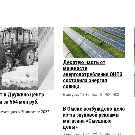
Десятую часть от
мощности
энергопотребления ОНПЗ
составила энергия
солнца.
т в Дружино центр
6 августа 12:35
0
482
 за 564 млн руб.
В Омске возбуждено дело
плуатацию в IV квартале 2027
из-за звуковой рекламы
магазина «Смешные
цены»
4 августа 16:20
3
1122