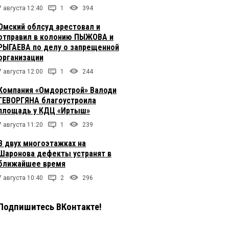
7 августа 12:40
1
394
Омский облсуд арестовал и
отправил в колонию ПЫЖОВА и
РЫГАЕВА по делу о запрещенной
организации
7 августа 12:00
1
244
Компания «Омдорстрой» Валоди
ГЕВОРГЯНА благоустроила
площадь у КДЦ «Иртыш»
7 августа 11:20
1
239
В двух многоэтажках на
Шаронова дефекты устранят в
ближайшее время
7 августа 10:40
2
296
Подпишитесь ВКонтакте!