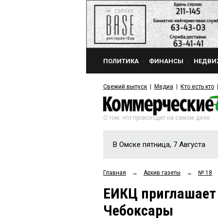
ПОЛИТИКА
ФИНАНСЫ
НЕДВИ
Свежий выпуск
Медиа
Кто есть кто
О том, что происходит на самом деле
В Омске пятница, 7 Августа
Главная
→
Архив газеты
→
№ 18
ЕИКЦ приглашает
Чебоксары